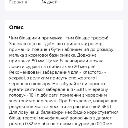
Гарантія
14 дней
Опис
Чим більшими приманка - тим більше трофей!
Залежно від по - доїм, що привертає розмір
приманки повинен бути наближений до розміру
малька з кормової бази хижака. Довжина
приманки 80 мм. Цими балансирами можна
ловити судака на глибинах до 20 метрів!
Рекомендовані забарвлення для «ікластого» -
яскраві, з великим присутністю жовтого і
червоного кольору. Не забувайте використо-
вувати світиться забарвлення - 33RT, «червону
голову» - 18 і підбирати приманки з червоним
хвостовим оперенням. При бесклевье, найкращих
результатів можна досягти за расцвет- кой 36RT.
Для лову на ці балансири необхідно користуватися
більш товстої монофильной волосінню з диамет
ром до 0,32 мм або плетеним шнуром до 0,20 мм.