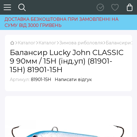
ДОСТАВКА БЕЗКОШТОВНА ПРИ ЗАМОВЛЕННІ НА
СУМУ ВІД 3000 ГРИВЕНЬ
Каталог
Каталог
Зимова риболовля
Балансири
Б
Балансир Lucky John CLASSIC
9 90мм / 15H (інд.уп) (81901-
15H) 81901-15H
Артикул:
81901-15H
Написати відгук