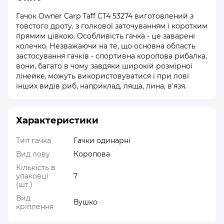
Гачок Owner Carp Taff CT4 53274 виготовлений з
товстого дроту, з голкової заточуванням і коротким
прямим цівкою. Особливість гачка - це заварені
колечко. Незважаючи на те, що основна область
застосування гачків - спортивна коропова рибалка,
вони, багато в чому завдяки широкій розмірної
лінейкe, можуть використовуватися і при лові
інших видів риб, наприклад, ляща, лина, в'язя.
Характеристики
Тип гачка
Гачки одинарні
Вид лову
Коропова
Кількість в
упаковці
7
(шт.)
Вид
Вушко
кріплення