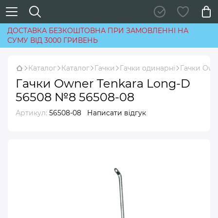
ДОСТАВКА БЕЗКОШТОВНА ПРИ ЗАМОВЛЕННІ НА
СУМУ ВІД 3000 ГРИВЕНЬ
Каталог
Каталог
Гачки
Гачки одинарні
Гачки Own
Гачки Owner Tenkara Long-D
56508 №8 56508-08
Артикул:
56508-08
Написати відгук