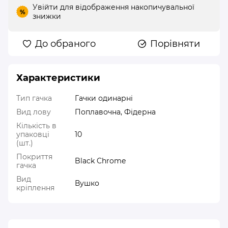
Увійти
для відображення накопичувальної
%
знижки
До обраного
Порівняти
Характеристики
Тип гачка
Гачки одинарні
Вид лову
Поплавочна, Фідерна
Кількість в
упаковці
10
(шт.)
Покриття
Black Chrome
гачка
Вид
Вушко
кріплення