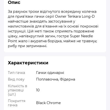
Опис
За рахунок трохи відігнутого всередину колечка
для прив'язки гачки серії Owner Tenkara Long-D
найчастіше знаходять застосування у
нахлистовиків для в'язання на їх основі покрокові
інструкції. Цій меті також сприяють подовжене
цівку, напівкруглий загин, гостре Super Needle
Point жало і акуратна борідка, майже не травмує
рибу при затриманні.
Характеристики
Тип гачка
Гачки одинарні
Вид лову
Поплавочна, Фідерна
Кількість в
упаковці
10
(шт.)
Покриття
Black Chrome
гачка