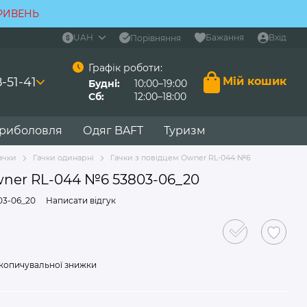
ГРИВЕНЬ
UAH
Бажання
Вхід
Порівняння
Графік роботи:
-51-41
Мій кошик
Будні:
10:00–19:00
Сб:
12:00–18:00
 риболовля
Одяг BAFT
Туризм
ачки
Гачки одинарні
Гачки з повідцем Owner RL-044 №6
wner RL-044 №6 53803-06_20
03-06_20
Написати відгук
копичувальної знижки