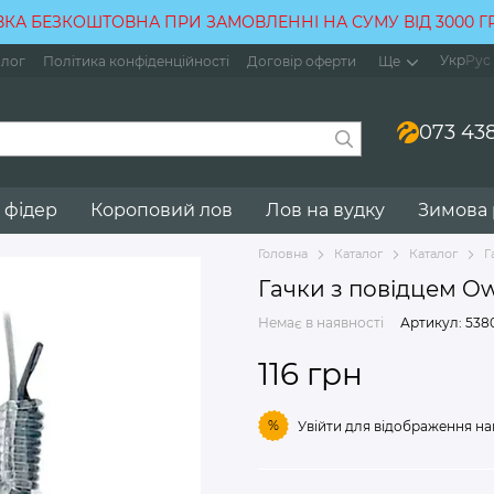
КА БЕЗКОШТОВНА ПРИ ЗАМОВЛЕННІ НА СУМУ ВІД 3000 
Укр
Рус
лог
Політика конфіденційності
Договір оферти
Ще
073 438
 фідер
Короповий лов
Лов на вудку
Зимова
Головна
Каталог
Каталог
Г
Гачки з повідцем O
Немає в наявності
Артикул: 538
116 грн
%
Увійти
для відображення на