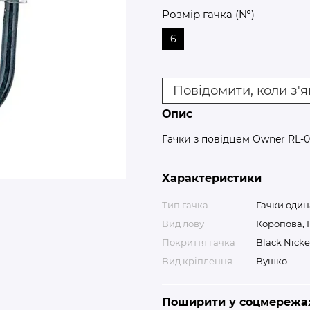
Розмір гачка (№)
6
Повідомити, коли з'
Опис
Гачки з повідцем Owner RL-0
Характеристики
Тип гачка
Гачки один
Вид лову
Коропова, 
Покриття гачка
Black Nicke
Вид кріплення
Вушко
Поширити у соцмережа