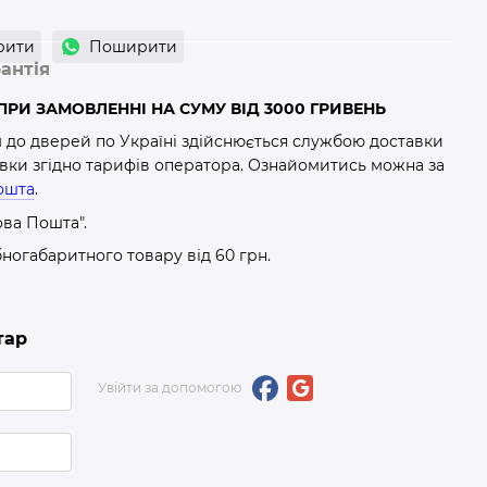
рити
Поширити
антія
РИ ЗАМОВЛЕННІ НА СУМУ ВІД 3000 ГРИВЕНЬ
м до дверей по Україні здійснюється службою доставки
авки згідно тарифів оператора. Ознайомитись можна за
ошта
.
ова Пошта".
бногабаритного товару від 60 грн.
тар
Увійти за допомогою