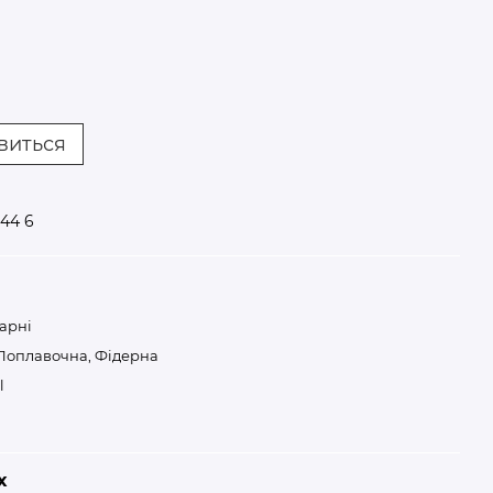
явиться
44 6
арні
Поплавочна, Фідерна
l
х