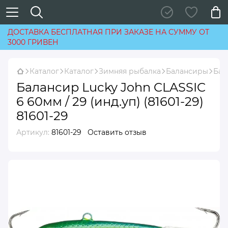
ДОСТАВКА БЕСПЛАТНАЯ ПРИ ЗАКАЗЕ НА СУММУ ОТ
3000 ГРИВЕН
Каталог
Каталог
Зимняя рыбалка
Балансиры
Бал
Балансир Lucky John CLASSIC
6 60мм / 29 (инд.уп) (81601-29)
81601-29
Артикул:
81601-29
Оставить отзыв