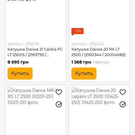
−5%
Артикул: 2163792
Артикул: 2160344
Катушка Daiwa 21 Caldia FC
Катушка Daiwa 20 RX LT
LT 2500S / (2163792 /
2500 / (2160344 / 20004683)
20004709)
8 695 грн
1 568 грн
1 650 грн
Купить
Купить