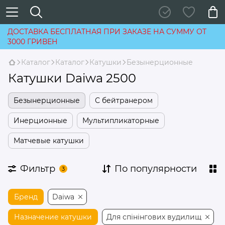
ДОСТАВКА БЕСПЛАТНАЯ ПРИ ЗАКАЗЕ НА СУММУ ОТ
3000 ГРИВЕН
Каталог
Каталог
Катушки
Безынерционные
Катушки Daiwa 2500
Безынерционные
С бейтранером
Инерционные
Мультипликаторные
Матчевые катушки
Фильтр
По популярности
3
Бренд
Daiwa
Назначение катушки
Для спінінгових вудилищ