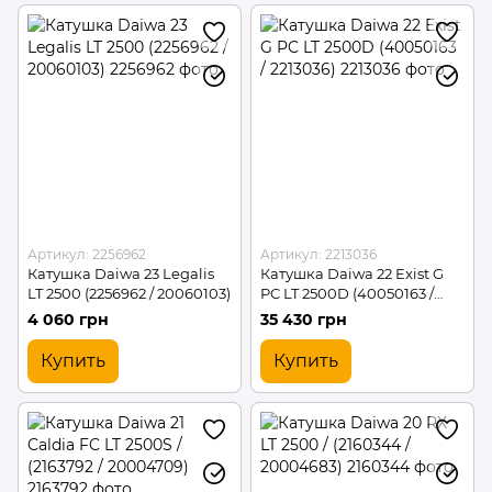
Артикул: 2256962
Артикул: 2213036
Катушка Daiwa 23 Legalis
Катушка Daiwa 22 Exist G
LT 2500 (2256962 / 20060103)
PC LT 2500D (40050163 /
2213036)
4 060 грн
35 430 грн
Купить
Купить