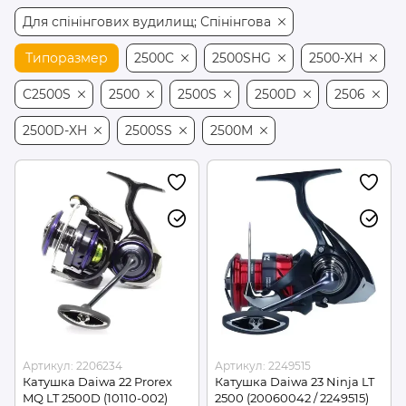
Для спінінгових вудилищ; Спінінгова
Типоразмер
2500C
2500SHG
2500-XH
C2500S
2500
2500S
2500D
2506
2500D-XH
2500SS
2500M
Артикул: 2206234
Артикул: 2249515
Катушка Daiwa 22 Prorex
Катушка Daiwa 23 Ninja LT
MQ LT 2500D (10110-002)
2500 (20060042 / 2249515)