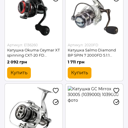
Артикул: E136260
Артикул: 2020FD
Катушка Okuma Ceymar XT
Катушка Salmo Diamond
spinning CXT-20 FD
BP SPIN 7 2000FD 5.1:1
(E136260)
(2020FD)
2 092 грн
1 711 грн
Купить
Купить