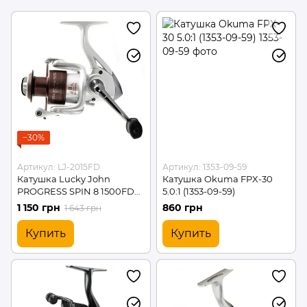
−30%
Артикул: LJ-2015FD
Артикул: 1353-09-59
Катушка Lucky John
Катушка Okuma FPX-30
PROGRESS SPIN 8 1500FD
5.0:1 (1353-09-59)
(260g/5.1:1/7+1) (LJ-2015FD)
1 150 грн
860 грн
1 643 грн
Купить
Купить