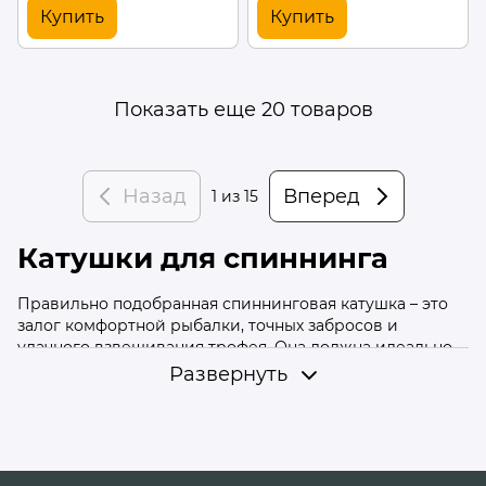
Купить
Купить
Показать еще 20 товаров
Назад
Вперед
1
из 15
Катушки для спиннинга
Правильно подобранная спиннинговая катушка – это
залог комфортной рыбалки, точных забросов и
удачного взвешивания трофея. Она должна идеально
балансировать с вашим
спиннинговым удилищем
,
Развернуть
обеспечивать плавный ход и надежную работу
фрикционного тормоза. В интернет-магазине Fisher Cat
вы можете купить спиннинговую катушку, которая
будет отвечать вашим требованиям и стилю рыбалки.