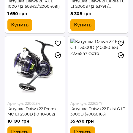
Катушка Daiwa 20 RX LT
Катушка Daiwa 21 Caldia FC
1000 / (2160342 / 20004681)
LT 2000S / (2163791 /
20004708)
1 650 грн
8 308 грн
Купить
Купить
Артикул: 2206234
Артикул: 2226547
Катушка Daiwa 22 Prorex
Катушка Daiwa 22 Exist G LT
MQ LT 2500D (10110-002)
3000D (40050165)
10 190 грн
35 470 грн
Купить
Купить