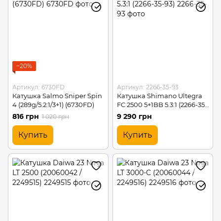
−20%
Артикул: 6730FD
Артикул: 2266-35-93
Катушка Salmo Sniper Spin
Катушка Shimano Ultegra
4 (289g/5.2:1/3+1) (6730FD)
FC 2500 5+1BB 5.3:1 (2266-35-
93)
816 грн
9 290 грн
1 020 грн
Купить
Купить