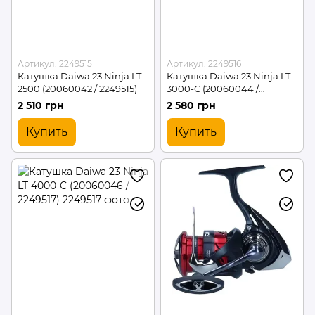
Артикул: 2249515
Артикул: 2249516
Катушка Daiwa 23 Ninja LT
Катушка Daiwa 23 Ninja LT
2500 (20060042 / 2249515)
3000-C (20060044 /
2249516)
2 510 грн
2 580 грн
Купить
Купить