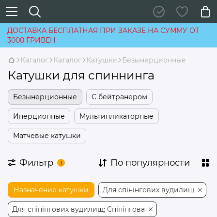
ДОСТАВКА БЕСПЛАТНАЯ ПРИ ЗАКАЗЕ НА СУММУ ОТ
3000 ГРИВЕН
Каталог
Каталог
Катушки
Безынерционные
Катушки для спиннинга
Безынерционные
С бейтранером
Инерционные
Мультипликаторные
Матчевые катушки
Фильтр
По популярности
1
Назначение катушки
Для спінінгових вудилищ
Для спінінгових вудилищ; Спінінгова