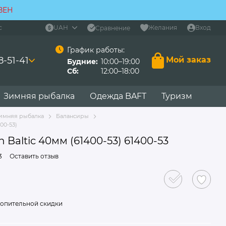
ВЕН
с
UAH
Желания
Вход
Сравнение
График работы:
8-51-41
Мой заказ
Будние:
10:00–19:00
Сб:
12:00–18:00
Зимняя рыбалка
Одежда BAFT
Туризм
имняя рыбалка
Балансиры
00-53)
 Baltic 40мм (61400-53) 61400-53
3
Оставить отзыв
опительной скидки