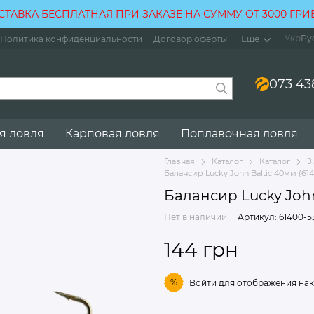
СТАВКА БЕСПЛАТНАЯ ПРИ ЗАКАЗЕ НА СУММУ ОТ 3000 ГРИ
Укр
Ру
Политика конфиденциальности
Договор оферты
Еще
073 43
я ловля
Карповая ловля
Поплавочная ловля
Главная
Каталог
Каталог
З
Балансир Lucky John Baltic 40мм (614
Балансир Lucky John
Нет в наличии
Артикул: 61400-5
144 грн
%
Войти
для отображения нак