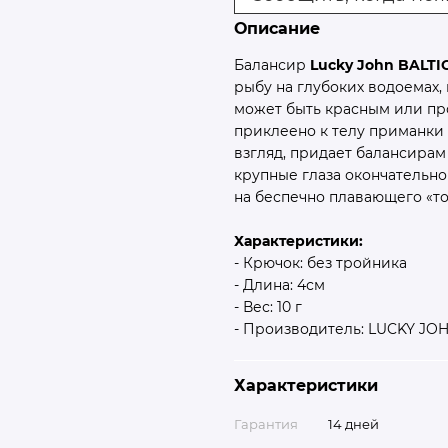
Описание
Балансир
Lucky John BALTI
рыбу на глубоких водоемах, 
может быть красным или пр
приклеено к телу приманки
взгляд, придает балансира
крупные глаза окончательно
на беспечно плавающего «то
Характеристики:
- Крючок: без тройника
- Длина: 4см
- Вес: 10 г
- Производитель: LUCKY JOH
Характеристики
Гарантия
14 дней