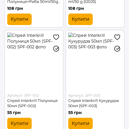
Полуниця+Риба 50ml/50g
ml/50 g (t2025)
(t2225)
108 грн
108 грн
Купити
Купити
Артикул: SPF-002
Артикул: SPF-003
Спрей Interkrill Полуниця
Спрей Interkrill Кукурудза
50мл (SPF-002)
50мл (SPF-003)
55 грн
55 грн
Купити
Купити