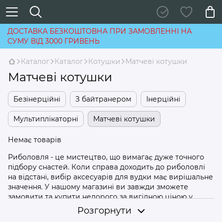
ДОСТАВКА БЕЗКОШТОВНА ПРИ ЗАМОВЛЕННІ НА
СУМУ ВІД 3000 ГРИВЕНЬ
Каталог
Каталог
Котушки
Матчеві котушки
Матчеві котушки
Безінерційні
З байтранером
Інерційні
Мультиплікаторні
Матчеві котушки
Немає товарів
Риболовля - це мистецтво, що вимагає дуже точного
підбору снастей. Коли справа доходить до риболовлі
на відстані, вибір аксесуарів для вудки має вирішальне
значення. У нашому магазині ви завжди зможете
замовити та купити недорого за вигідною ціною у
Києві та інших містах України матчові котушки
Розгорнути
найвищого класу, що дозволяють легко закидати