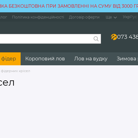
КА БЕЗКОШТОВНА ПРИ ЗАМОВЛЕННІ НА СУМУ ВІД 3000 
Укр
Рус
лог
Політика конфіденційності
Договір оферти
Ще
073 438
 фідер
Короповий лов
Лов на вудку
Зимова
 фідерних крісел
сел