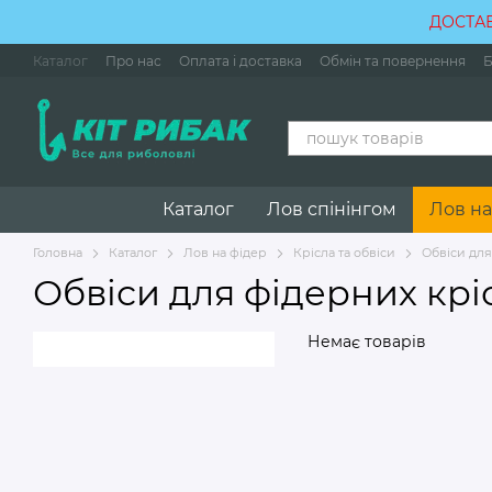
Перейти до основного контенту
ДОСТАВ
Каталог
Про нас
Оплата і доставка
Обмін та повернення
Б
Каталог
Лов спінінгом
Лов на
Головна
Каталог
Лов на фідер
Крісла та обвіси
Обвіси для
Обвіси для фідерних крі
Немає товарів