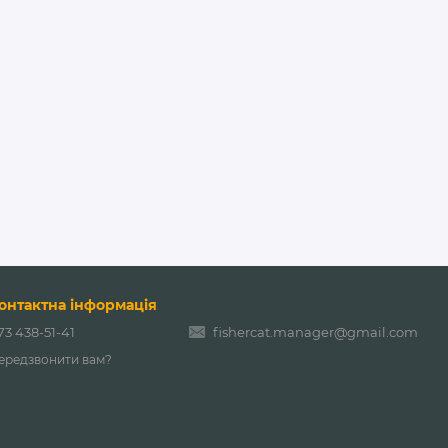
онтактна інформація
73 438-51-41
fishercat.manager@gmail.com
ередзвонити вам?