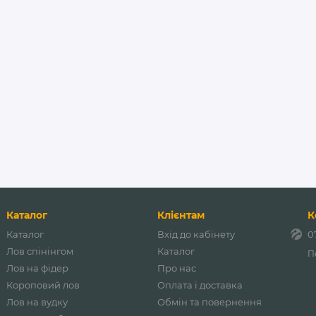
Каталог
Клієнтам
К
Каталог
Вхід до кабінету
0
Лов спінінгом
Каталог
П
Лов на фідер
Про нас
Короповий лов
Оплата і доставка
Лов на вудку
Обмін та повернення