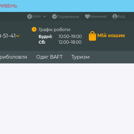
ГРИВЕНЬ
UAH
Бажання
Вхід
Порівняння
Графік роботи:
-51-41
Мій кошик
Будні:
10:00–19:00
Сб:
12:00–18:00
 риболовля
Одяг BAFT
Туризм