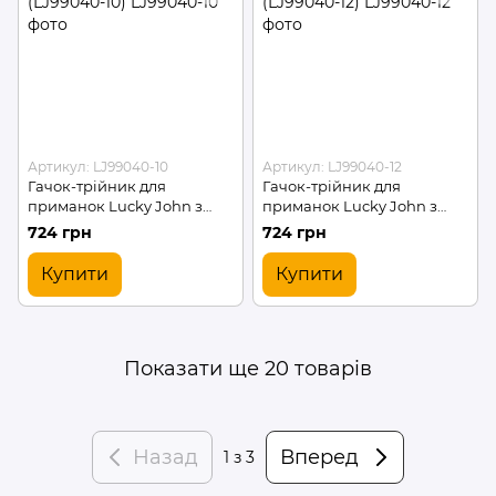
Артикул: LJ99040-10
Артикул: LJ99040-12
Гачок-трійник для
Гачок-трійник для
приманок Lucky John з
приманок Lucky John з
краплею 004/10 (LJ99040-
краплею 004/12 (LJ99040-
724 грн
724 грн
10)
12)
Купити
Купити
Показати ще 20 товарів
Назад
Вперед
1
з 3