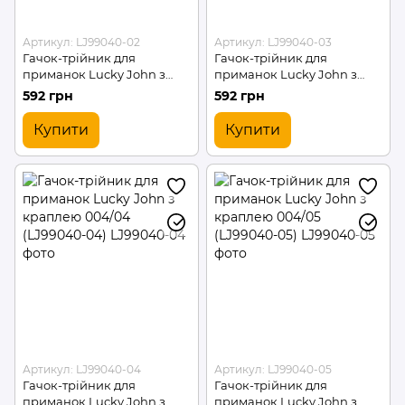
Артикул: LJ99040-02
Артикул: LJ99040-03
Гачок-трійник для
Гачок-трійник для
приманок Lucky John з
приманок Lucky John з
краплею 004/02 (LJ99040-
краплею 004/03 (LJ99040-
592 грн
592 грн
02)
03)
Купити
Купити
Артикул: LJ99040-04
Артикул: LJ99040-05
Гачок-трійник для
Гачок-трійник для
приманок Lucky John з
приманок Lucky John з