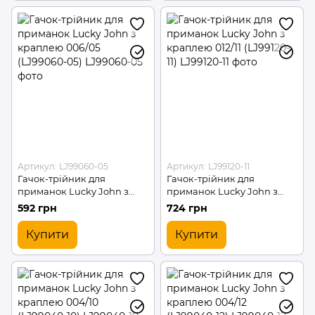
Артикул: LJ99060-05
Артикул: LJ99120-11
Гачок-трійник для
Гачок-трійник для
приманок Lucky John з
приманок Lucky John з
краплею 006/05 (LJ99060-
краплею 012/11 (LJ99120-11)
592 грн
724 грн
05)
Купити
Купити