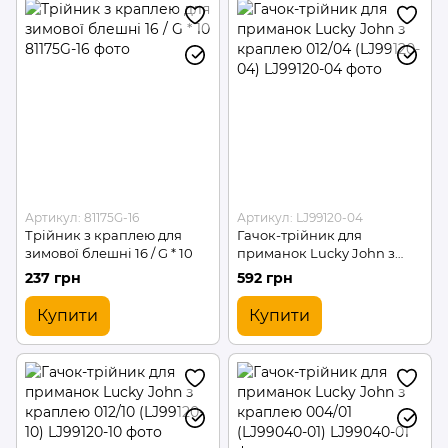
Артикул: 81175G-16
Артикул: LJ99120-04
Трійник з краплею для
Гачок-трійник для
зимової блешні 16 / G * 10
приманок Lucky John з
краплею 012/04 (LJ99120-
237 грн
592 грн
04)
Купити
Купити