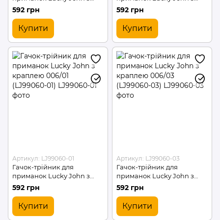
краплею 004/04 (LJ99040-
краплею 004/05 (LJ99040-
592 грн
592 грн
04)
05)
Купити
Купити
Артикул: LJ99060-01
Артикул: LJ99060-03
Гачок-трійник для
Гачок-трійник для
приманок Lucky John з
приманок Lucky John з
краплею 006/01 (LJ99060-
краплею 006/03 (LJ99060-
592 грн
592 грн
01)
03)
Купити
Купити