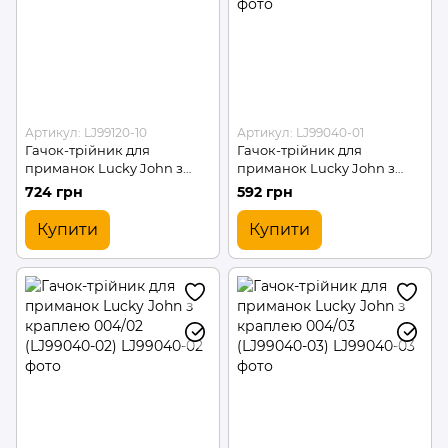
Артикул: LJ99120-10
Артикул: LJ99040-01
Гачок-трійник для
Гачок-трійник для
приманок Lucky John з
приманок Lucky John з
краплею 012/10 (LJ99120-10)
краплею 004/01 (LJ99040-
724 грн
592 грн
01)
Купити
Купити