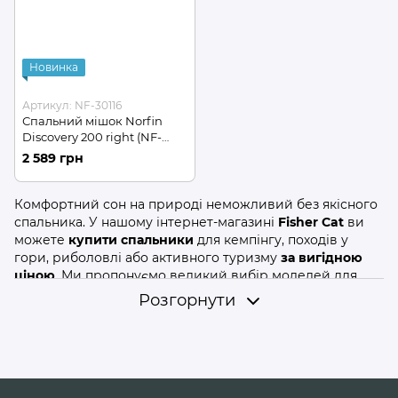
Новинка
Артикул: NF-30116
Спальний мішок Norfin
Discovery 200 right (NF-
30116)
2 589 грн
Комфортний сон на природі неможливий без якісного
спальника. У нашому інтернет-магазині
Fisher Cat
ви
можете
купити спальники
для кемпінгу, походів у
гори, риболовлі або активного туризму
за вигідною
ціною
. Ми пропонуємо великий вибір моделей для
будь-якої погоди та пори року.
Розгорнути
Правильний вибір спальника гарантує тепло, сухість і
зручність навіть у складних умовах. Саме тому важливо
враховувати такі характеристики:
Температурний режим:
Вибирайте спальники
відповідно до температури, в якій плануєте