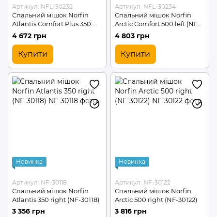
Артикул: NFL-30232
Артикул: NFL-30234
Спальний мішок Norfin
Спальний мішок Norfin
Atlantis Comfort Plus 350
Arctic Comfort 500 left (NFL-
left (NFL-30232)
30234)
4 672 грн
4 803 грн
Купити
Купити
Новинка
Новинка
Артикул: NF-30118
Артикул: NF-30122
Спальний мішок Norfin
Спальний мішок Norfin
Atlantis 350 right (NF-30118)
Arctic 500 right (NF-30122)
3 356 грн
3 816 грн