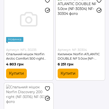
Новинка
Артикул: NFL-30235
Артикул: NF-30304
Спальний мішок Norfin
Килимок Norfin ATLANTIC
Arctic Comfort 500 right
DOUBLE NF 5.0см (NF-
(NFL-30235)
30304)
4 803 грн
6 251 грн
Купити
Купити