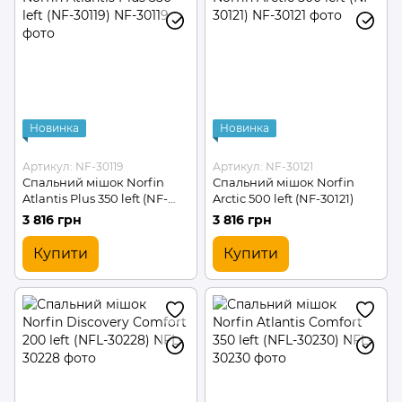
Новинка
Новинка
Артикул: NF-30119
Артикул: NF-30121
Спальний мішок Norfin
Спальний мішок Norfin
Atlantis Plus 350 left (NF-
Arctic 500 left (NF-30121)
30119)
3 816 грн
3 816 грн
Купити
Купити