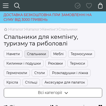
ДОСТАВКА БЕЗКОШТОВНА ПРИ ЗАМОВЛЕННІ НА
СУМУ ВІД 3000 ГРИВЕНЬ
Каталог
Каталог
Кемпінг
Спальники
Спальники для кемпінгу,
туризму та риболовлі
Намети
Спальники
Меблі
Термосумки
Килимки і подушки
Рюкзаки
Термоси
Гермочохли
Столи
Розкладушки і ліжка
Крісла
Стільці
Аксесуари для палаток
Антимоскитні пристрої та засоби
Всі категорії