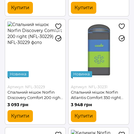
Купити
Купити
Новинка
Новинка
Артикул: NFL-30229
Артикул: NFL-30231
Спальний мішок Norfin
Спальний мішок Norfin
Discovery Comfort 200 right
Atlantis Comfort 350 right
(NFL-30229)
(NFL-30231)
3 093 грн
3 948 грн
Купити
Купити