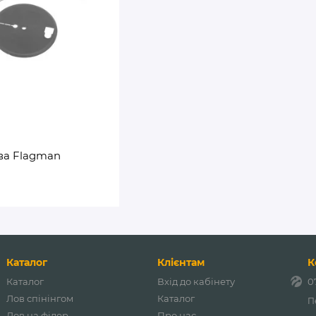
ва Flagman
Каталог
Клієнтам
К
Каталог
Вхід до кабінету
0
Лов спінінгом
Каталог
П
Лов на фідер
Про нас