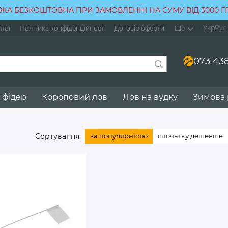
КА БЕЗКОШТОВНА ПРИ ЗАМОВЛЕННІ НА СУМУ ВІД 3000 
Укр
Рус
лог
Політика конфіденційності
Договір оферти
Ще
073 438
 фідер
Короповий лов
Лов на вудку
Зимова
Сортування:
за популярністю
спочатку дешевше