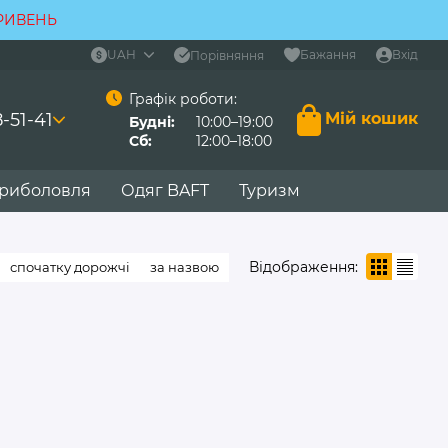
ГРИВЕНЬ
UAH
Бажання
Вхід
Порівняння
Графік роботи:
-51-41
Мій кошик
Будні:
10:00–19:00
Сб:
12:00–18:00
 риболовля
Одяг BAFT
Туризм
Відображення:
спочатку дорожчі
за назвою