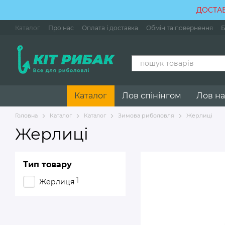
Перейти до основного контенту
ДОСТАВ
Каталог
Про нас
Оплата і доставка
Обмін та повернення
Б
Каталог
Лов спінінгом
Лов на
Головна
Каталог
Каталог
Зимова риболовля
Жерлиці
Жерлиці
Тип товару
1
Жерлиця