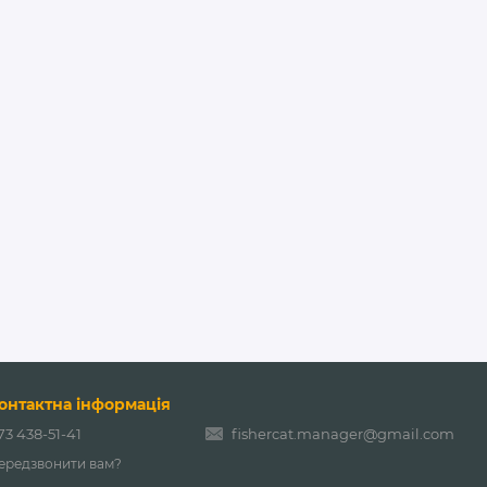
онтактна інформація
73 438-51-41
fishercat.manager@gmail.com
ередзвонити вам?