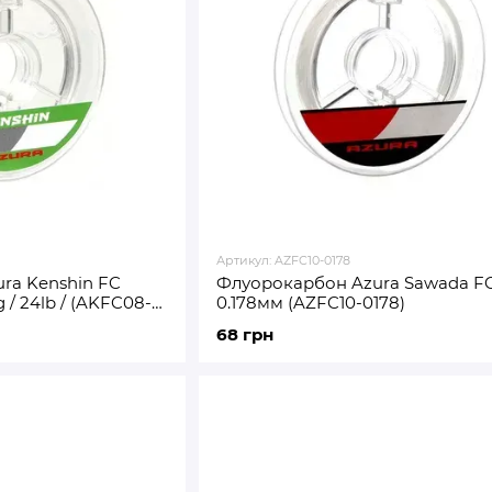
Артикул: AZFC10-0178
ra Kenshin FC
Флуорокарбон Azura Sawada FC
g / 24lb / (AKFC08-
0.178мм (AZFC10-0178)
68 грн