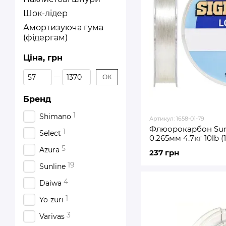
Шок-лідер
Амортизуюча гума
(фідергам)
Ціна, грн
Від Ціна, грн
До Ціна, грн
ОК
Бренд
1
Shimano
Артикул: 1658-01-79
Флюорокарбон Sunl
1
Select
0.265мм 4.7кг 10lb (
5
Azura
237 грн
19
Sunline
4
Daiwa
1
Yo-zuri
3
Varivas