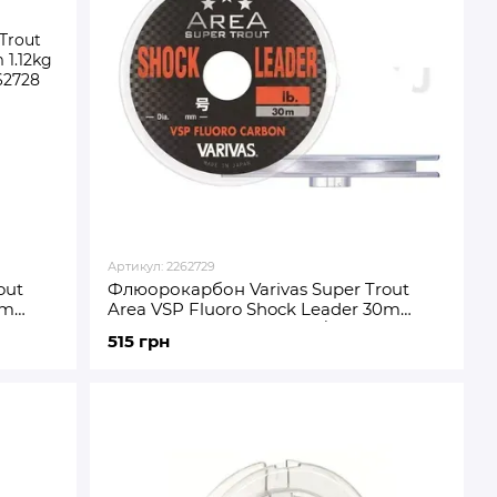
Артикул: 2262729
out
Флюорокарбон Varivas Super Trout
0m
Area VSP Fluoro Shock Leader 30m
82)
1.35kg 0.128mm (2262729 / VA 16083)
515 грн