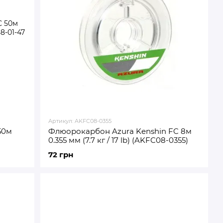
Артикул: AKFC08-0355
50м
Флюорокарбон Azura Kenshin FC 8м
0.355 мм (7.7 кг / 17 lb) (AKFC08-0355)
72 грн