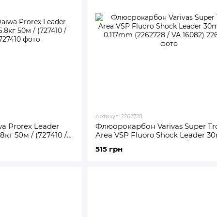
Артикул: 2262728
 Prorex Leader
Флюорокарбон Varivas Super Tr
8кг 50м / (727410 /
Area VSP Fluoro Shock Leader 3
1.12kg 0.117mm (2262728 / VA 160
515 грн