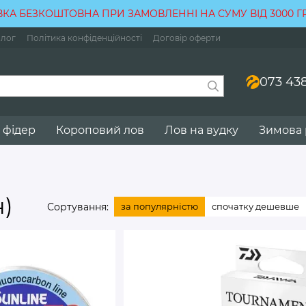
КА БЕЗКОШТОВНА ПРИ ЗАМОВЛЕННІ НА СУМУ ВІД 3000 
лог
Політика конфіденційності
Договір оферти
073 438
 фідер
Короповий лов
Лов на вудку
Зимова
)
Сортування:
за популярністю
спочатку дешевше