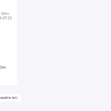
50m
азати всі