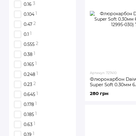
3
0.16
1
0.104
2
0.47
1
0.1
2
0.555
1
0.38
1
0.165
Артикул: 727410
1
0.248
Флюрокарбон Daiwa
2
Super Soft 0.30мм 6.
0.23
12995-030)
280 грн
1
0.645
1
0.178
1
0.185
1
0.63
1
0.19