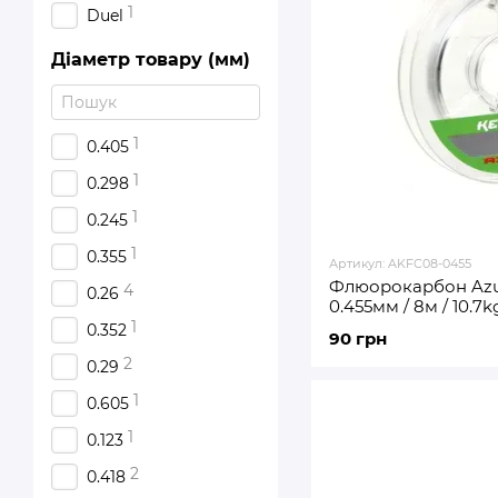
1
Duel
Діаметр товару (мм)
1
0.405
1
0.298
1
0.245
1
0.355
Артикул: AKFC08-0455
Флюорокарбон Azu
4
0.26
0.455мм / 8м / 10.7k
0455)
1
0.352
90 грн
2
0.29
1
0.605
1
0.123
2
0.418