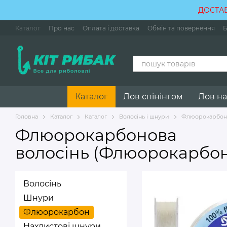
Перейти до основного контенту
ДОСТАВ
Каталог
Про нас
Оплата і доставка
Обмін та повернення
Б
Контактна інформація
Каталог
Лов спінінгом
Лов на
Головна
Каталог
Каталог
Волосінь і шнури
Флюорокарбон
Флюорокарбонова
волосінь (Флюорокарбон
Волосінь
Шнури
Флюорокарбон
Нахлистові шнури