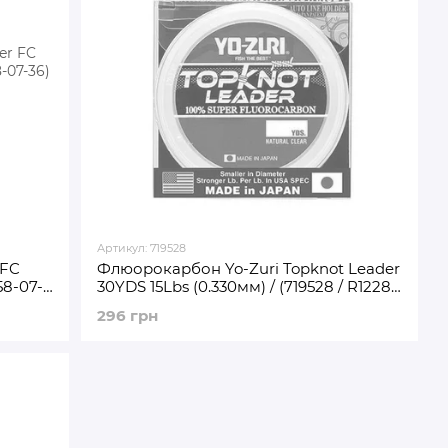
Артикул: 719528
 FC
Флюорокарбон Yo-Zuri Topknot Leader
58-07-
30YDS 15Lbs (0.330мм) / (719528 / R1228-
NC)
296 грн