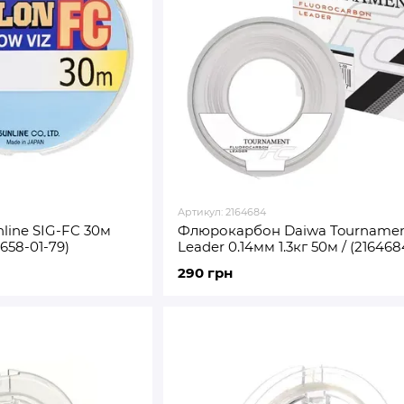
Артикул: 2164684
ine SIG-FC 30м
Флюрокарбон Daiwa Tournamen
1658-01-79)
Leader 0.14мм 1.3кг 50м / (216468
12940-014)
290 грн