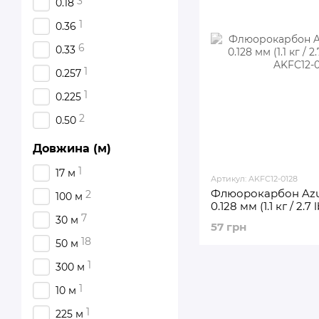
3
0.18
1
0.36
6
0.33
1
0.257
1
0.225
2
0.50
Довжина (м)
1
17 м
Артикул: AKFC12-0128
Флюорокарбон Azur
2
100 м
0.128 мм (1.1 кг / 2.7
7
30 м
57 грн
18
50 м
1
300 м
1
10 м
1
225 м