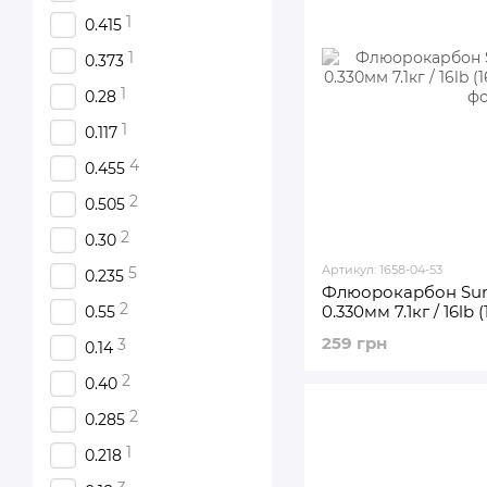
1
0.415
1
0.373
1
0.28
1
0.117
4
0.455
2
0.505
2
0.30
Артикул: 1658-04-53
5
0.235
Флюорокарбон Sun
2
0.330мм 7.1кг / 16lb 
0.55
259 грн
3
0.14
2
0.40
2
0.285
1
0.218