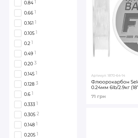
1
0.84
1
0.66
1
0.161
1
0.105
1
0.2
1
0.49
3
0.20
1
0.145
Артикул: 1870-64-14
Флюорокарбон Sele
3
0.128
0.24мм 6lb/2.9кг (18
1
0.6
71 грн
1
0.333
2
0.305
1
0.148
1
0.205