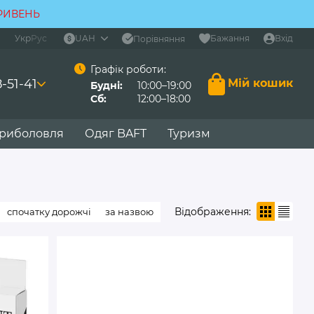
ГРИВЕНЬ
Укр
Рус
UAH
Бажання
Вхід
Порівняння
Графік роботи:
-51-41
Мій кошик
Будні:
10:00–19:00
Сб:
12:00–18:00
 риболовля
Одяг BAFT
Туризм
Відображення:
спочатку дорожчі
за назвою