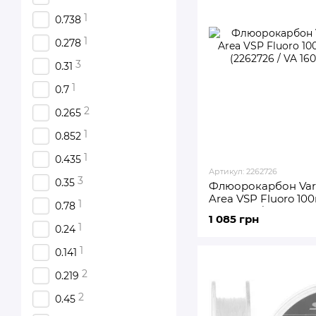
1
0.738
1
0.278
3
0.31
1
0.7
2
0.265
1
0.852
1
0.435
Артикул: 2262726
3
0.35
Флюорокарбон Vari
Area VSP Fluoro 10
1
0.78
(2262726 / VA 16052)
1 085 грн
1
0.24
1
0.141
2
0.219
2
0.45