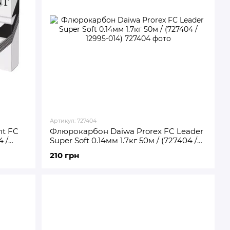
Артикул: 727404
t FC
Флюрокарбон Daiwa Prorex FC Leader
4 /
Super Soft 0.14мм 1.7кг 50м / (727404 /
12995-014)
210 грн