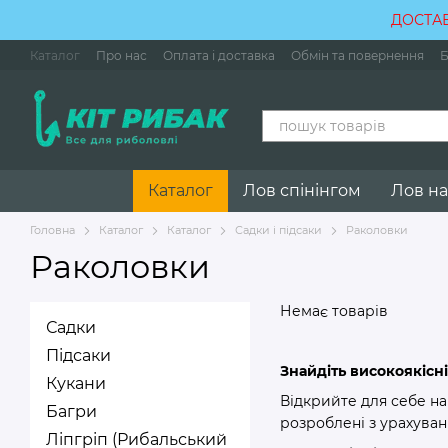
Перейти до основного контенту
ДОСТАВ
Каталог
Про нас
Оплата і доставка
Обмін та повернення
Б
Каталог
Лов спінінгом
Лов на
Головна
Каталог
Каталог
Садки і підсаки
Раколовки
Раколовки
Немає товарів
Садки
Підсаки
Знайдіть високоякісні
Кукани
Відкрийте для себе на
Багри
розроблені з урахува
Ліпгріп (Рибальський