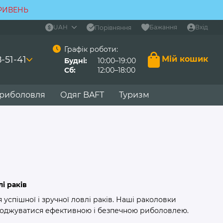
ГРИВЕНЬ
UAH
Бажання
Вхід
Порівняння
Графік роботи:
-51-41
Мій кошик
Будні:
10:00–19:00
Сб:
12:00–18:00
 риболовля
Одяг BAFT
Туризм
і раків
спішної і зручної ловлі раків. Наші раколовки
олоджуватися ефективною і безпечною риболовлею.