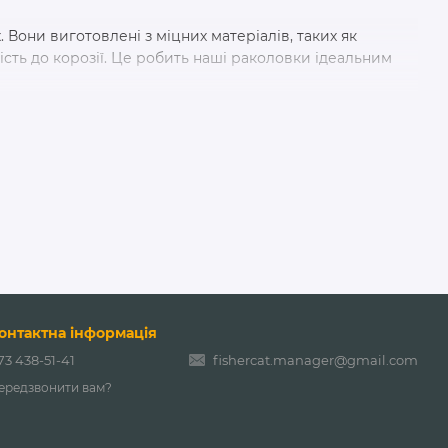
Вони виготовлені з міцних матеріалів, таких як
ість до корозії. Це робить наші раколовки ідеальним
ористання. Багато моделей мають складну конструкцію,
під час транспортування.
 конкретним умовам вашої риболовлі. Незалежно від
 є варіанти, які допоможуть вам досягти максимальної
гідні умови покупки:
онтактна інформація
73 438-51-41
fishercat.manager@gmail.com
ередзвонити вам?