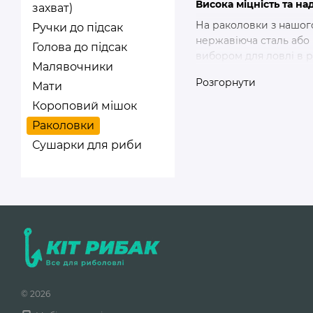
Висока міцність та на
захват)
На раколовки з нашого
Ручки до підсак
нержавіюча сталь або 
Голова до підсак
вибором для ловлі в р
Малявочники
Легкість використанн
Розгорнути
Мати
Раколовки легкі та ко
Короповий мішок
що дозволяє швидко ро
Раколовки
Різноманітність моде
Сушарки для риби
Ми пропонуємо раколо
того, чи ви віддаєте п
ефективності.
Переваги покупки у F
Купуючи раколовки у н
Конкурентоспромож
Професійне обслуго
Швидка доставка по
© 2026