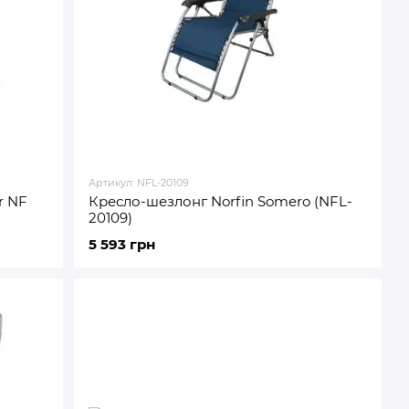
Артикул: NFL-20109
r NF
Кресло-шезлонг Norfin Somero (NFL-
20109)
5 593 грн