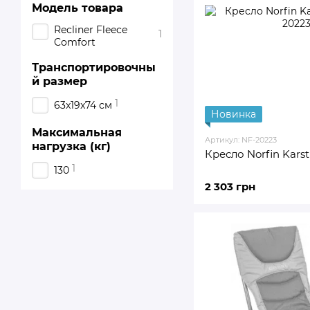
Модель товара
Recliner Fleece
1
Comfort
Транспортировочны
й размер
1
63x19x74 см
Новинка
Максимальная
Артикул: NF-20223
нагрузка (кг)
Кресло Norfin Karst
1
130
2 303 грн