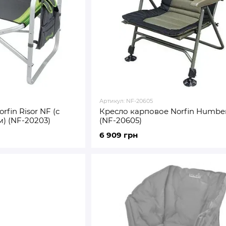
Артикул: NF-20605
fin Risor NF (с
Кресло карповое Norfin Humbe
) (NF-20203)
(NF-20605)
6 909 грн