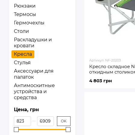
Рюкзаки
Термосы
Гермочехлы
Столи
Раскладушки и
кровати
Кресла
Артикул: NF-20203
Стулья
Кресло складное Nor
Аксессуари для
откидным столиком
палаток
4 803 грн
Антимоскитные
устройства и
средства
Цена, грн
От Цена, грн
До Цена, грн
OK