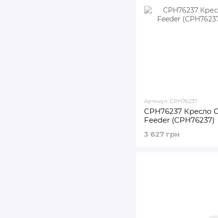
Артикул: CPH76237
CPH76237 Кресло C
Feeder (CPH76237)
3 627 грн