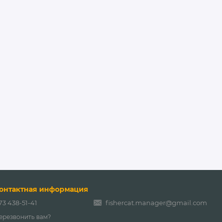
онтактная информация
73 438-51-41
fishercat.manager@gmail.com
ерезвонить вам?