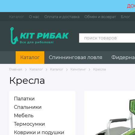
Перейти к основному контенту
ДО
Каталог
О нас
Оплата и доставка
Обмен и возврат
Блог
Каталог
Спиннинговая ловля
Фидерна
Главная
Каталог
Каталог
Кемпинг
Кресла
Кресла
Палатки
Спальники
Мебель
Термосумки
Коврики и подушки