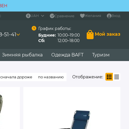
ВЕН
с
UAH
Желания
Вход
Сравнение
График работы:
8-51-41
Мой заказ
Будние:
10:00–19:00
Сб:
12:00–18:00
Зимняя рыбалка
Одежда BAFT
Туризм
Отображение:
сначала дороже
по названию