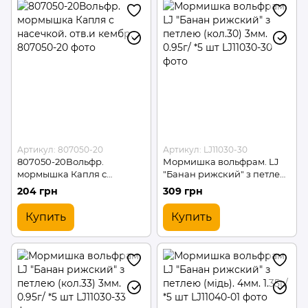
Артикул: 807050-20
Артикул: LJ11030-30
807050-20Вольфр.
Мормишка вольфрам. LJ
мормышка Капля с
"Банан рижский" з петлею
насечкой. отв.и кембр.
(кол.30) 3мм. 0.95г/ *5 шт
204 грн
309 грн
Купить
Купить