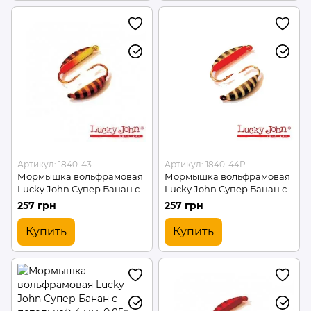
Артикул: 1840-43
Артикул: 1840-44P
Мормышка вольфрамовая
Мормышка вольфрамовая
Lucky John Супер Банан с
Lucky John Супер Банан с
петелькой 4 мм. 0.85г
петелькой 4 мм. 0.85 (1840-
257 грн
257 грн
(1840-43)
44P)
Купить
Купить