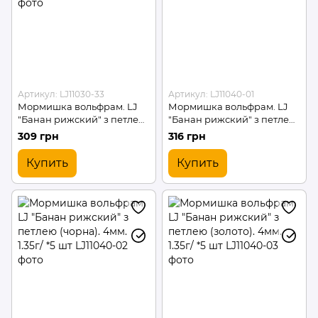
Артикул: LJ11030-33
Артикул: LJ11040-01
Мормишка вольфрам. LJ
Мормишка вольфрам. LJ
"Банан рижский" з петлею
"Банан рижский" з петлею
(кол.33) 3мм. 0.95г/ *5 шт
(мідь). 4мм. 1.35г/ *5 шт
309 грн
316 грн
Купить
Купить