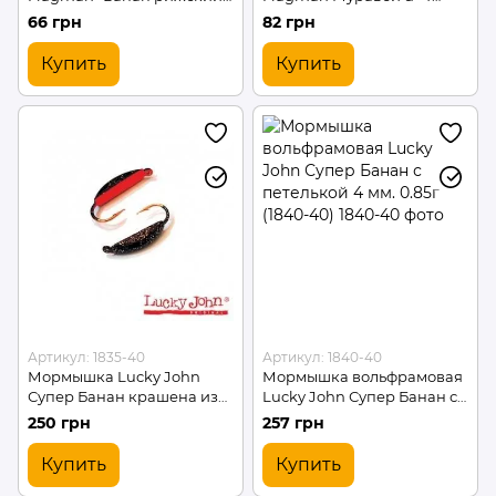
крашеный фосф" d=3.0 112P
Золото (P1840-1)
66 грн
82 грн
(P2030-112P)
Купить
Купить
Артикул: 1835-40
Артикул: 1840-40
Мормышка Lucky John
Мормышка вольфрамовая
Супер Банан крашена из
Lucky John Супер Банан с
петел. 3.5мм/0.7г/5шт (1835-
петелькой 4 мм. 0.85г
250 грн
257 грн
40)
(1840-40)
Купить
Купить