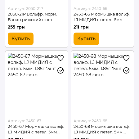
Артикул: 2050-21P
Артикул: 2450-66
2050-21P Вольфр. морм.
2450-66 Мормышка вольф.
Банан рижский с пет.
LJ МИДИЯ с петел. 5мм.
(покраска)*5 шт
1.85г *5шт
255 грн
211 грн
Купить
Купить
Артикул: 2450-67
Артикул: 2450-68
2450-67 Мормышка вольф.
2450-68 Мормышка вольф.
LJ МИДИЯ с петел. 5мм.
LJ МИДИЯ с петел. 5мм.
1.85г *5шт
1.85г *5шт