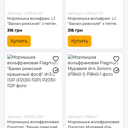
Артикул: LJ11040-02
Артикул: LJ11040-03
Мормишка вольфрам. LJ
Мормишка вольфрам. LJ
"Банан рижский" з петлею
"Банан рижский" з петлею
(чорна). 4мм. 1.35г/ *5 шт
(золото). 4мм. 1.35г/ *5 шт
316 грн
316 грн
Купить
Купить
Артикул: P2030-112P
Артикул: P1840-1
Мормышка вольфрамовая
Мормышка вольфрамовая
Flagman "Банан рижский
Flagman Муравей d=4