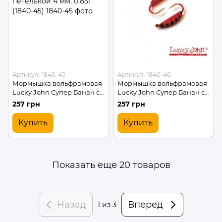
Артикул: 1840-45
Артикул: 1840-46
Мормышка вольфрамовая
Мормышка вольфрамовая
Lucky John Супер Банан с
Lucky John Супер Банан с
петелькой 4 мм. 0.85г
петелькой 4 мм. 0.85г
257 грн
257 грн
(1840-45)
(1840-46)
Купить
Купить
Показать еще 20 товаров
Назад
Вперед
1
из 3