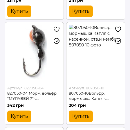
211 грн
211 грн
Купить
Купить
Артикул: 827050-04
Артикул: 807050-10
827050-04 Морм. вольфр.
807050-10Вольфр.
“МУРАВЕЙ 7” с
мормышка Капля с
петелькой*5
насечкой. отв.и кембр.
342 грн
204 грн
Купить
Купить