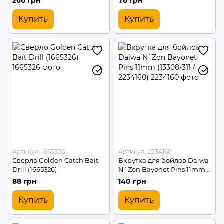
266 грн
76 грн
Купить
Купить
Артикул: 1665326
Артикул: 2234160
Сверло Golden Catch Bait
Вкрутка для бойлов Daiwa
Drill (1665326)
N`Zon Bayonet Pins 11mm
(13308-311 / 2234160)
88 грн
140 грн
Купить
Купить