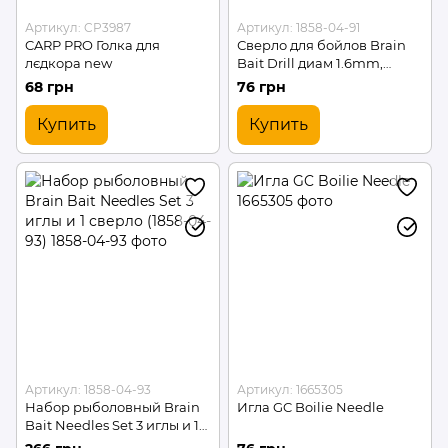
Артикул: CP3987
Артикул: 1858-04-91
CARP PRO Голка для
Сверло для бойлов Brain
лєдкора new
Bait Drill диам 1.6mm,
длина 70mm к:розовый
68 грн
76 грн
(1858-04-91)
Купить
Купить
Артикул: 1858-04-93
Артикул: 1665305
Набор рыболовный Brain
Игла GC Boilie Needle
Bait Needles Set 3 иглы и 1
сверло (1858-04-93)