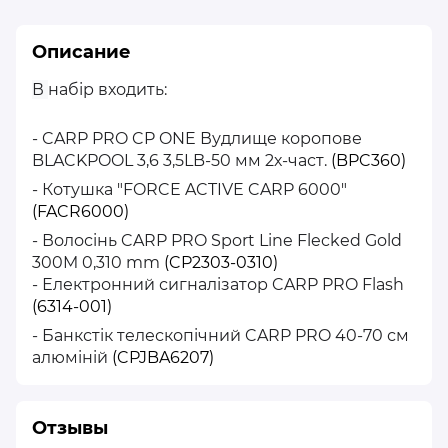
Описание
В
набір входить:
- CARP PRO CP ONE Вудлище коропове
BLACKPOOL 3,6 3,5LB-50 мм 2х-част.
(BPC360)
- Котушка "FORCE ACTIVE CARP 6000"
(FACR6000)
- Волосiнь CARP PRO Sport Line Flecked Gold
300M 0,310 mm
(CP2303-0310)
- Електронний сигналiзатор CARP PRO Flash
(6314-001)
- Банкстiк телескопiчний CARP PRO 40-70 см
алюмiнiй
(CPJBA6207)
Отзывы