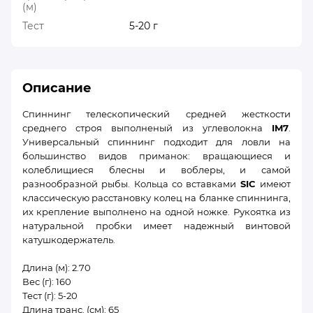
(м)
Тест
5-20 г
Описание
Спиннинг телескопический средней жесткости
среднего строя выполненый из углеволокна
IM7
.
Универсальный спиннинг подходит для ловли на
большинство видов приманок: вращающиеся и
колеблищиеся блесны и воблеры, и самой
разнообразной рыбы. Кольца со вставками
SIC
имеют
классическую расстановку колец на бланке спиннинга,
их крепление выполнено на одной ножке. Рукоятка из
натуральной пробки имеет надежный винтовой
катушкодержатель.
Длина (м): 2.70
Вес (г): 160
Тест (г): 5-20
Длина транс. (см): 65