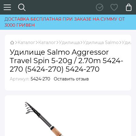
ДОСТАВКА БЕСПЛАТНАЯ ПРИ ЗАКАЗЕ НА СУММУ ОТ
3000 ГРИВЕН
Каталог
Каталог
Удилища
Удилища Salmo
Удилищ
Удилище Salmo Aggressor
Travel Spin 5-20g / 2.70m 5424-
270 (5424-270) 5424-270
Артикул:
5424-270
Оставить отзыв