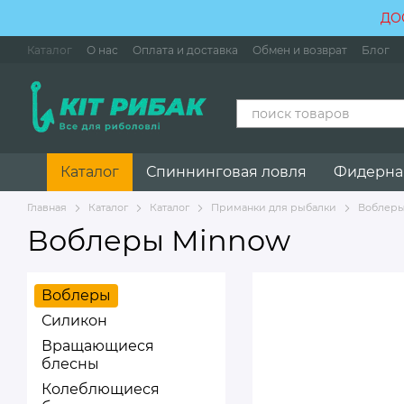
Перейти к основному контенту
ДО
Каталог
О нас
Оплата и доставка
Обмен и возврат
Блог
Каталог
Спиннинговая ловля
Фидерна
Главная
Каталог
Каталог
Приманки для рыбалки
Воблер
Воблеры Minnow
Воблеры
Силикон
Вращающиеся
блесны
Колеблющиеся