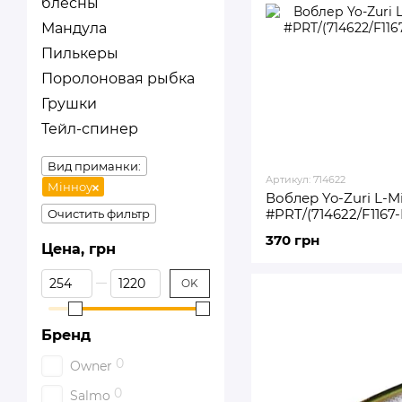
блесны
Мандула
Пилькеры
Поролоновая рыбка
Грушки
Тейл-спинер
Вид приманки:
Артикул: 714622
Мінноу
Воблер Yo-Zuri L-
#PRT/(714622/F1167
Очистить фильтр
370 грн
Цена, грн
От Цена, грн
До Цена, грн
OK
Бренд
0
Owner
0
Salmo