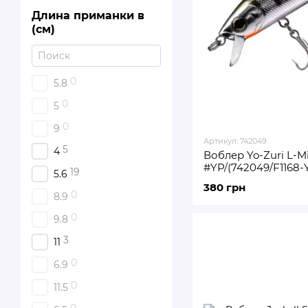
0
Flagman
Длина приманки в
0
Jaxon
(см)
0
ZipBaits
0
O.S.P.
0
5.8
0
Duel
0
5
0
Megabass
0
9
0
Lucky John
Артикул: 742049
5
4
Воблер Yo-Zuri L-
0
Narval
#YP/(742049/F1168-
19
5.6
380 грн
0
8.9
0
9.8
3
11
0
6.9
0
11.5