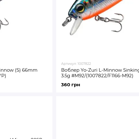
Артикул: 1007822
Minnow (S) 66mm
Воблер Yo-Zuri L-Minnow Sinkin
YP)
3.5g #M92/(1007822/F1166-M92)
360 грн