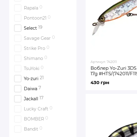
0
Rapala
0
Pontoon21
19
Select
0
Savage Gear
0
Strike Pro
0
Shimano
Артикул: 742011
0
Воблер Yo-Zuri 3D
TsuYoki
17g #HTS/(742011/F1
21
Yo-zuri
430 грн
7
Daiwa
17
Jackall
0
Lucky Craft
0
BOMBER
0
Bandit