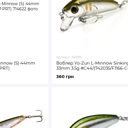
Артикул: 742035
Minnow (S) 44mm
Воблер Yo-Zuri L-Minnow Sinkin
-PRT)
33mm 3.5g #C44/(742035/F1166-C
360 грн