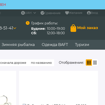
ВЕН
с
UAH
Желания
Вход
Сравнение
График работы:
8-51-41
Мой заказ
Будние:
10:00–19:00
Сб:
12:00–18:00
Зимняя рыбалка
Одежда BAFT
Туризм
Отображение:
сначала дороже
по названию