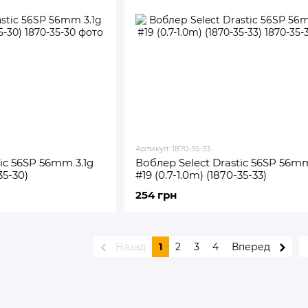
Артикул: 1870-35-33
ic 56SP 56mm 3.1g
Воблер Select Drastic 56SP 56mm
35-30)
#19 (0.7-1.0m) (1870-35-33)
254 грн
Назад
1
2
3
4
Вперед