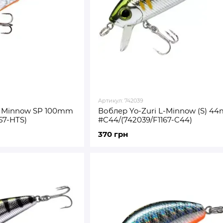
Артикул: 742039
S Minnow SP 100mm
Воблер Yo-Zuri L-Minnow (S) 4
157-HTS)
#C44/(742039/F1167-C44)
370 грн