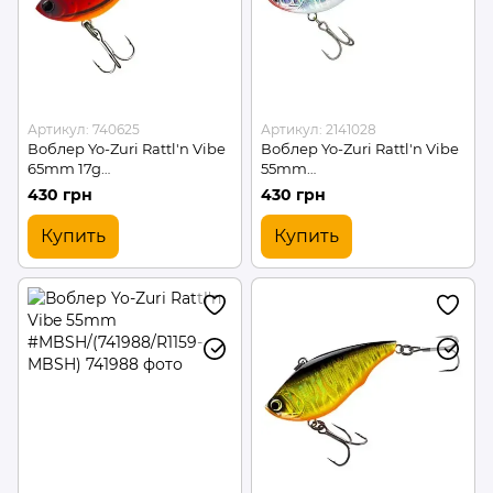
Артикул: 740625
Артикул: 2141028
Воблер Yo-Zuri Rattl'n Vibe
Воблер Yo-Zuri Rattl'n Vibe
65mm 17g
55mm
#MCF/(740625/R1160-MCF)
#CSBL/(2141028/R1159-CSBL)
430 грн
430 грн
Купить
Купить