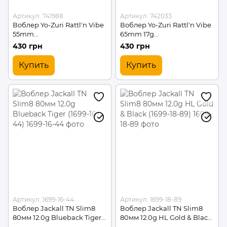
Артикул: 741988
Артикул: 742033
Воблер Yo-Zuri Rattl'n Vibe
Воблер Yo-Zuri Rattl'n Vibe
55mm
65mm 17g
#MBSH/(741988/R1159-
#GBL/(742033/R1160-GBL)
430 грн
430 грн
MBSH)
Купить
Купить
Артикул: 1699-16-44
Артикул: 1699-18-89
Воблер Jackall TN Slim8
Воблер Jackall TN Slim8
80мм 12.0g Blueback Tiger
80мм 12.0g HL Gold & Black
(1699-16-44)
(1699-18-89)