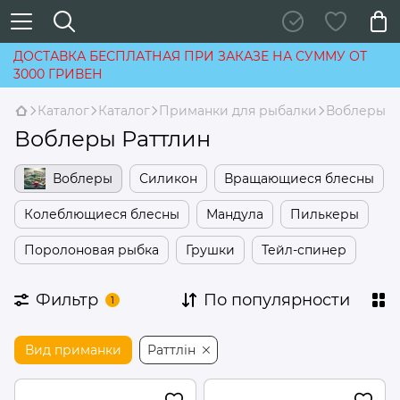
ДОСТАВКА БЕСПЛАТНАЯ ПРИ ЗАКАЗЕ НА СУММУ ОТ
3000 ГРИВЕН
Каталог
Каталог
Приманки для рыбалки
Воблеры
Воблеры Раттлин
Воблеры
Силикон
Вращающиеся блесны
Колеблющиеся блесны
Мандула
Пилькеры
Поролоновая рыбка
Грушки
Тейл-спинер
Фильтр
По популярности
1
Вид приманки
Раттлін