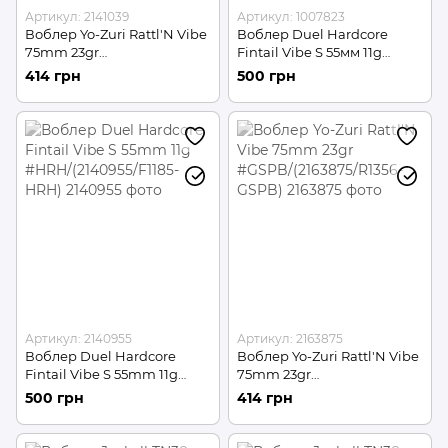
Артикул: 2141039
Артикул: 1007823
Воблер Yo-Zuri Rattl'N Vibe
Воблер Duel Hardcore
75mm 23gr
Fintail Vibe S 55мм 11g
#MCF/(2141039/R1356-MCF)
#HGR / (1007823 / F1185-
414 грн
500 грн
HGR)
Артикул: 2140955
Артикул: 2163875
Воблер Duel Hardcore
Воблер Yo-Zuri Rattl'N Vibe
Fintail Vibe S 55mm 11g
75mm 23gr
#HRH/(2140955/F1185-HRH)
#GSPB/(2163875/R1356-
500 грн
414 грн
GSPB)