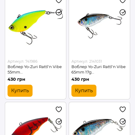
Артикул: 741986
Артикул: 2141031
Воблер Yo-Zuri Rattl'n Vibe
Воблер Yo-Zuri Rattl'n Vibe
55mm
65mm 17g
#MBCL/(741986/R1159-
#CSBL/(2141031/R1160-CSBL)
430 грн
430 грн
MBCL)
Купить
Купить