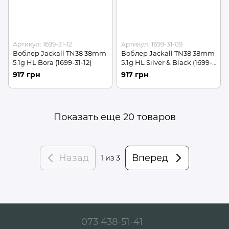
Артикул: 1699-31-12
Артикул: 1699-31-09
Воблер Jackall TN38 38mm
Воблер Jackall TN38 38mm
5.1g HL Bora (1699-31-12)
5.1g HL Silver & Black (1699-
31-09)
917 грн
917 грн
Показать еще 20 товаров
Назад
Вперед
1
из 3
073 438-51-41