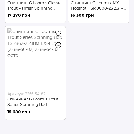
Спиннинг G.Loomis Classic
Спиннинг G.Loomis IMX
Trout Panfish Spinning
Hotshot HSR 9000-2S 2.31м
SR842-2 IMX 2.13м 1.75-8.75г
7-14г (2266-55-04)
17 270 грн
16 300 грн
(2266-55-67)
Артикул: 2266-54-82
Спиннинг G.Loomis Trout
Series Spinning Rod
TSR862-2 2.18м 1.75-8.75г
15 680 грн
(2266-56-02)