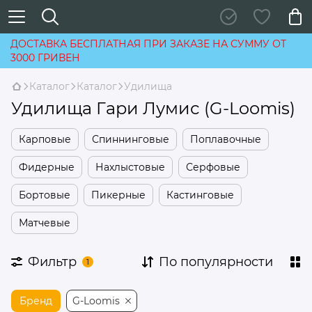
ДОСТАВКА БЕСПЛАТНАЯ ПРИ ЗАКАЗЕ НА СУММУ ОТ
3000 ГРИВЕН
Каталог
Каталог
Удилища
Удилища Гари Лумис (G-Loomis)
Карповые
Спиннинговые
Поплавочные
Фидерные
Нахлыстовые
Серфовые
Бортовые
Пикерные
Кастинговые
Матчевые
Фильтр
По популярности
1
Бренд
G-Loomis