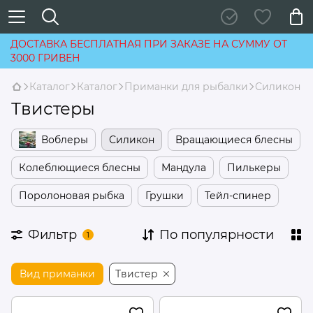
ДОСТАВКА БЕСПЛАТНАЯ ПРИ ЗАКАЗЕ НА СУММУ ОТ
3000 ГРИВЕН
Каталог
Каталог
Приманки для рыбалки
Силикон
Твистеры
Воблеры
Силикон
Вращающиеся блесны
Колеблющиеся блесны
Мандула
Пилькеры
Поролоновая рыбка
Грушки
Тейл-спинер
Фильтр
По популярности
1
Вид приманки
Твистер