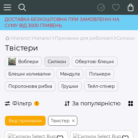
ДОСТАВКА БЕЗКОШТОВНА ПРИ ЗАМОВЛЕННІ НА
СУМУ ВІД 3000 ГРИВЕНЬ
Каталог
Каталог
Приманки для риболовлі
Силікон
Твістери
Воблери
Силікон
Обертові блешні
Блешні коливалки
Мандула
Пількери
Поролонова рибка
Грушки
Тейл-спінер
Фільтр
За популярністю
1
Вид приманки
Твистер