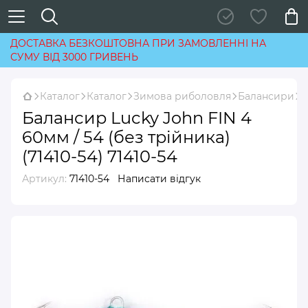
ДОСТАВКА БЕЗКОШТОВНА ПРИ ЗАМОВЛЕННІ НА
СУМУ ВІД 3000 ГРИВЕНЬ
Каталог
Каталог
Зимова риболовля
Балансири
Б
Балансир Lucky John FIN 4
60мм / 54 (без трійника)
(71410-54) 71410-54
Артикул:
71410-54
Написати відгук