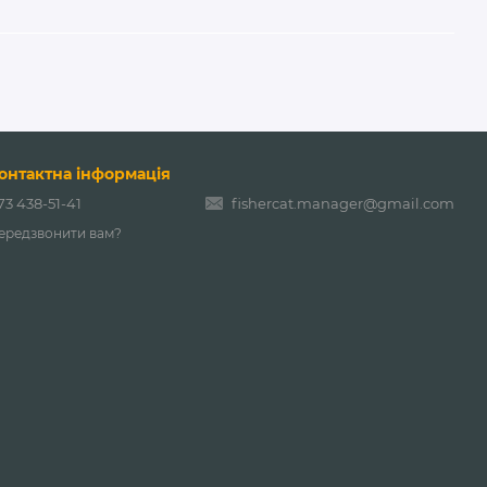
онтактна інформація
73 438-51-41
fishercat.manager@gmail.com
ередзвонити вам?