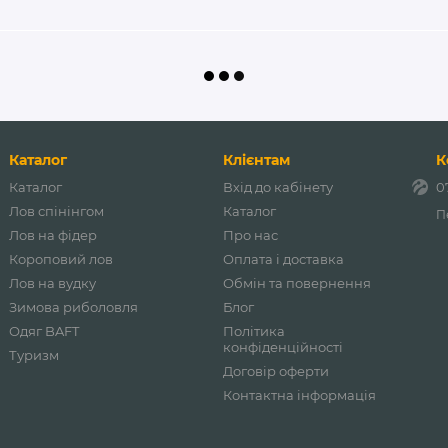
Каталог
Клієнтам
К
Каталог
Вхід до кабінету
0
Лов спінінгом
Каталог
П
Лов на фідер
Про нас
Короповий лов
Оплата і доставка
Лов на вудку
Обмін та повернення
Зимова риболовля
Блог
Одяг BAFT
Політика
конфіденційності
Туризм
Договір оферти
Контактна інформація