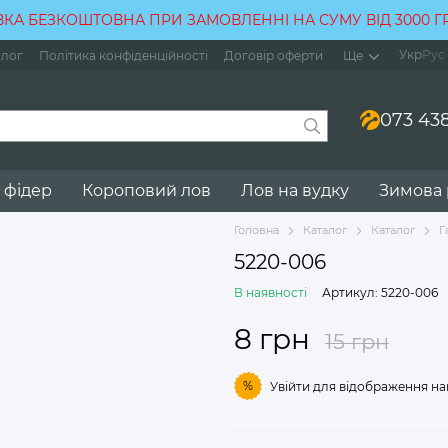
КА БЕЗКОШТОВНА ПРИ ЗАМОВЛЕННІ НА СУМУ ВІД 3000 
Укр
Рус
лог
Політика конфіденційності
Договір оферти
Ще
073 438
 фідер
Короповий лов
Лов на вудку
Зимова
Головна
Каталог
Каталог
Г
5220-006
В наявності
Артикул: 5220-006
8 грн
15 грн
%
Увійти
для відображення на