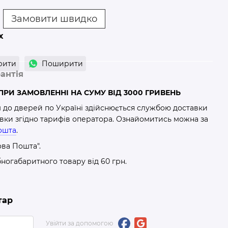
Замовити швидко
х
рити
Поширити
антія
РИ ЗАМОВЛЕННІ НА СУМУ ВІД 3000 ГРИВЕНЬ
м до дверей по Україні здійснюється службою доставки
авки згідно тарифів оператора. Ознайомитись можна за
ошта
.
ова Пошта".
бногабаритного товару від 60 грн.
тар
Увійти за допомогою