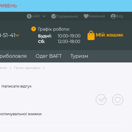
ГРИВЕНЬ
UAH
Бажання
Вхід
Порівняння
Графік роботи:
-51-41
Мій кошик
Будні:
10:00–19:00
Сб:
12:00–18:00
 риболовля
Одяг BAFT
Туризм
ачки
Гачки одинарні
Написати відгук
копичувальної знижки