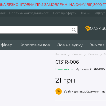
КА БЕЗКОШТОВНА ПРИ ЗАМОВЛЕННІ НА СУМУ ВІД 3000 
Укр
Рус
лог
Політика конфіденційності
Договір оферти
Ще
073 438
 фідер
Короповий лов
Лов на вудку
Зимова
Головна
Каталог
Каталог
Г
C131R-006
В наявності
Артикул: C131R-006
21 грн
%
Увійти
для відображення на