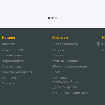
Каталог
Клієнтам
К
Каталог
Вхід до кабінету
0
Лов спінінгом
Каталог
П
Лов на фідер
Про нас
Короповий лов
Оплата і доставка
Лов на вудку
Обмін та повернення
Зимова риболовля
Блог
Одяг BAFT
Політика
конфіденційності
Туризм
Договір оферти
Контактна інформація