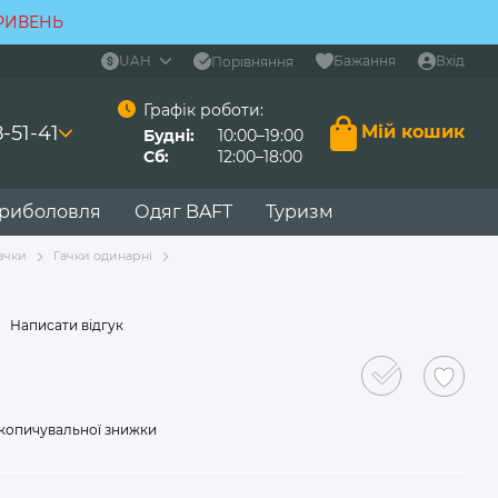
ГРИВЕНЬ
UAH
Бажання
Вхід
Порівняння
Графік роботи:
-51-41
Мій кошик
Будні:
10:00–19:00
Сб:
12:00–18:00
 риболовля
Одяг BAFT
Туризм
ачки
Гачки одинарні
Написати відгук
копичувальної знижки