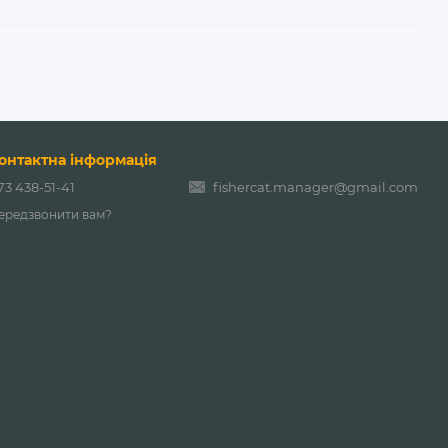
онтактна інформація
73 438-51-41
fishercat.manager@gmail.com
ередзвонити вам?