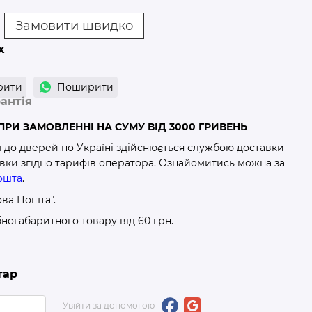
Замовити швидко
х
рити
Поширити
антія
РИ ЗАМОВЛЕННІ НА СУМУ ВІД 3000 ГРИВЕНЬ
м до дверей по Україні здійснюється службою доставки
авки згідно тарифів оператора. Ознайомитись можна за
ошта
.
ова Пошта".
бногабаритного товару від 60 грн.
тар
Увійти за допомогою