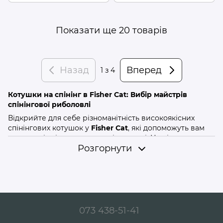
Показати ще 20 товарів
Назад
Вперед
1
з 4
Котушки на спінінг в Fisher Cat: Вибір майстрів
спінінгової риболовлі
Відкрийте для себе різноманітність високоякісних
спінінгових котушок у
Fisher Cat
, які допоможуть вам
досягти відмінних результатів на воді. Наші котушки на
Розгорнути
спінінг ідеально підходять для ловлі хижаків,
забезпечуючи плавність, точність і довговічність при
кожному використанні.
Переваги наших котушок на спінінг
Надійність та довговічність
: Виготовлені з міцних
матеріалів, наші котушки витримують великі
073 438-51-41
навантаження та інтенсивне використання.