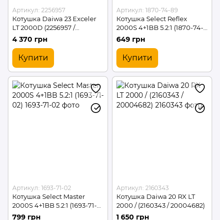
Артикул: 2256957
Артикул: 1870-74-89
Котушка Daiwa 23 Exceler
Котушка Select Reflex
LT 2000D (2256957 /
2000S 4+1BB 5.2:1 (1870-74-
20060084)
89)
4 370 грн
649 грн
Купити
Купити
Артикул: 1693-71-02
Артикул: 2160343
Котушка Select Master
Котушка Daiwa 20 RX LT
2000S 4+1BB 5.2:1 (1693-71-
2000 / (2160343 / 20004682)
02)
799 грн
1 650 грн