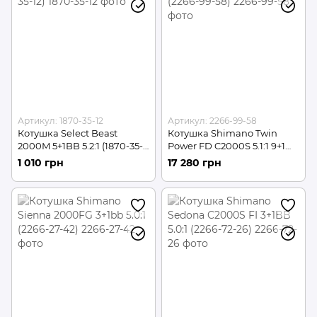
Артикул: 1870-35-12
Артикул: 2266-99-58
Котушка Select Beast
Котушка Shimano Twin
2000M 5+1BB 5.2:1 (1870-35-
Power FD C2000S 5.1:1 9+1
12)
(2266-99-58)
1 010 грн
17 280 грн