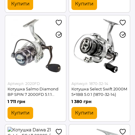
Купити
Купити
Артикул: 2020FD
Артикул: 1870-32-14
Котушка Salmo Diamond
Котушка Select Swift 2000M
BP SPIN 7 2000FD 5.1:1
5+1BB 5.0:1 (1870-32-14)
(2020FD)
1 711 грн
1 380 грн
Купити
Купити