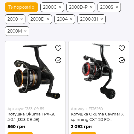
Типорозмір
2000C
2000D-P
2000S
2000
2000D
2004
2000-XH
2000M
Артикул: 1353-09-59
Артикул: E136260
Котушка Okuma FPX-30
Котушка Okuma Ceymar XT
5.0:1 (1353-09-59)
spinning CXT-20 FD
(E136260)
860 грн
2 092 грн