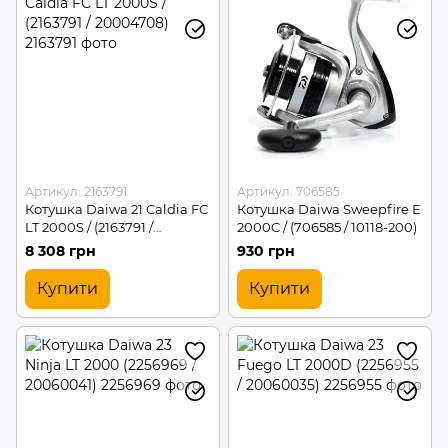
Артикул: 2163791
Артикул: 706585
Котушка Daiwa 21 Caldia FC
Котушка Daiwa Sweepfire E
LT 2000S / (2163791 /
2000C / (706585 / 10118-200)
20004708)
8 308 грн
930 грн
Купити
Купити