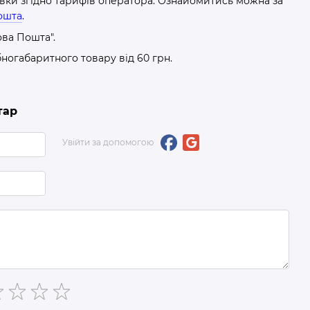
авки згідно тарифів оператора. Ознайомитись можна за
ошта
.
ова Пошта".
бногабаритного товару від 60 грн.
тар
Увійти за допомогою