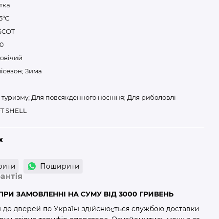
тка
5°С
SCOT
0
овічий
ісезон; Зима
 туризму; Для повсякденного носіння; Для риболовлі
T SHELL
х
рити
Поширити
антія
РИ ЗАМОВЛЕННІ НА СУМУ ВІД 3000 ГРИВЕНЬ
м до дверей по Україні здійснюється службою доставки