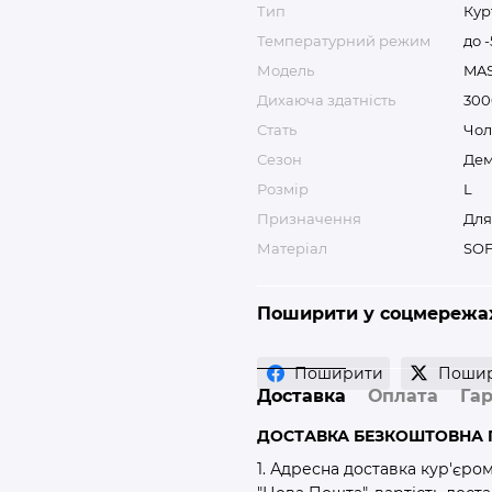
Тип
Кур
Температурний режим
до -
Модель
MA
Дихаюча здатність
300
Стать
Чол
Сезон
Дем
Розмір
L
Призначення
Для
Матеріал
SOF
Поширити у соцмережа
Поширити
Поши
Доставка
Оплата
Гар
ДОСТАВКА БЕЗКОШТОВНА П
1. Адресна доставка кур'єро