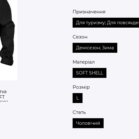
Призначення
Для туризму; Для повсякде
Сезон
Демісезон; Зима
Матеріал
SOFT SHELL
Розмір
L
Стать
Чоловічий