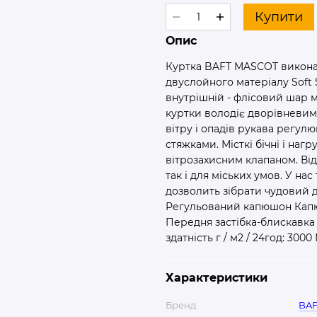
Купити
Опис
Куртка BAFT MASCOT виконан
двуслойного матеріалу Soft S
внутрішній - флісовий шар 
куртки володіє дворівневим
вітру і опадів рукава регул
стяжками. Місткі бічні і наг
вітрозахисним клапаном. Від
так і для міських умов. У 
дозволить зібрати чудовий 
Регульований капюшон Капюш
Передня застібка-блискавка 
здатність г / м2 / 24год: 3000
Характеристики
Бренд
BAF