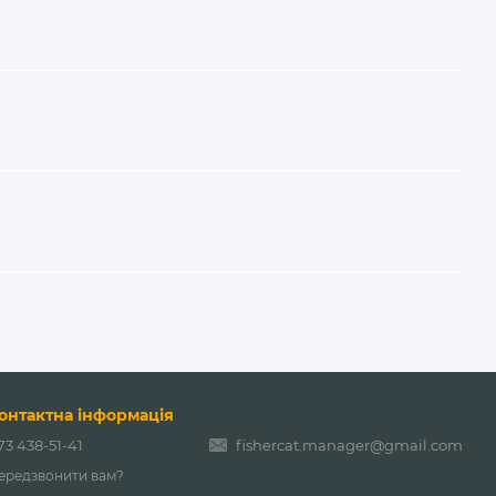
онтактна інформація
73 438-51-41
fishercat.manager@gmail.com
ередзвонити вам?