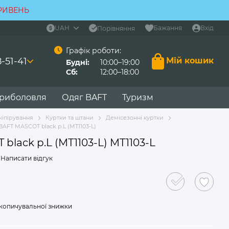
ГРИВЕНЬ
UAH
Бажання
Вхід
Порівняння
Графік роботи:
-51-41
Мій кошик
Будні:
10:00–19:00
Сб:
12:00–18:00
 риболовля
Одяг BAFT
Туризм
кіпірування
Куртки та штани
Демісезонні куртки
BAFT MASCOT black р.L (MT1103-L)
black р.L (MT1103-L) MT1103-L
Написати відгук
копичувальної знижки