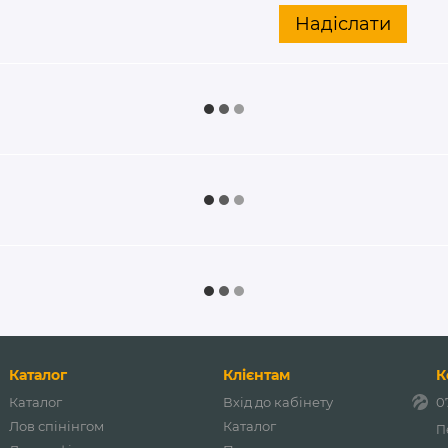
Надіслати
Каталог
Клієнтам
К
Каталог
Вхід до кабінету
0
Лов спінінгом
Каталог
П