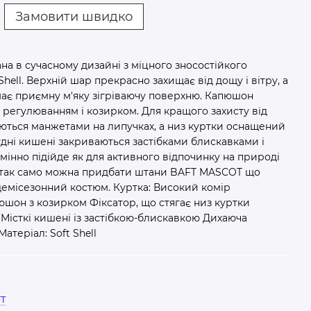
Замовити швидко
а в сучасному дизайні з міцного зносостійкого
hell. Верхній шар прекрасно захищає від дощу і вітру, а
має приємну м'яку зігріваючу поверхню. Капюшон
 регулюванням і козирком. Для кращого захисту від
юються манжетами на липучках, а низ куртки оснащений
рудні кишені закриваються застібками блискавками і
мінно підійде як для активного відпочинку на природі
нас так само можна придбати штани BAFT MASCOT що
демісезонний костюм. Куртка: Високий комір
он з козирком Фіксатор, що стягає низ куртки
Місткі кишені із застібкою-блискавкою Дихаюча
 Матеріал: Soft Shell
T