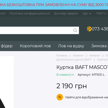
КА БЕЗКОШТОВНА ПРИ ЗАМОВЛЕННІ НА СУМУ ВІД 3000 
Укр
Рус
лог
Політика конфіденційності
Договір оферти
Ще
073 438
 фідер
Короповий лов
Лов на вудку
Зимова
Головна
Каталог
Каталог
Е
Демісезонні куртки BAFT
Куртка 
Куртка BAFT MASCOT 
В наявності
Артикул: MT1103-L
2 190 грн
%
Увійти
для відображення на