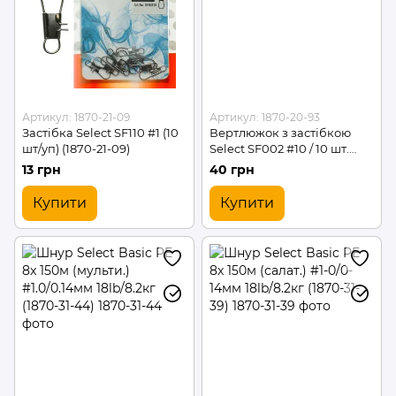
Артикул: 1870-21-09
Артикул: 1870-20-93
Застібка Select SF110 #1 (10
Вертлюжок з застібкою
шт/уп) (1870-21-09)
Select SF002 #10 / 10 шт.
(1870-20-93)
13 грн
40 грн
Купити
Купити