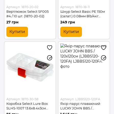
Артикул: 1870-20-02
Артикул: 1870-18-11
Вертлюжок Select SF005
Шнур Select Basic PE 150м
#4 / 10 шт. (1870-20-02)
(салат.) 0.08мм 8lb/4кг
(1870-18-11)
27 грн
249 грн
Купити
Купити
Артикул: 1870-30-58
Артикул: LJBBS120-120FA
Коробка Select Lure Box
Якір-парус плаваючий
SLHS-1007 13.6x8.4x3см
LUCKY JOHN BBS /
(1870-30-58)
120x120см (LJBBS120-120FA)