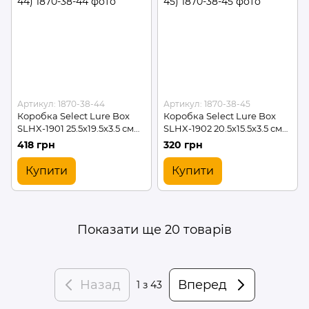
Артикул: 1870-38-44
Артикул: 1870-38-45
Коробка Select Lure Box
Коробка Select Lure Box
SLHX-1901 25.5х19.5х3.5 см
SLHX-1902 20.5х15.5х3.5 см
(1870-38-44)
(1870-38-45)
418 грн
320 грн
Купити
Купити
Показати ще 20 товарів
Назад
Вперед
1
з 43