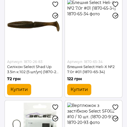
Артикул: 1870-26-83
Артикул: 1870-65-34
Силікон Select Shad Up
Блешня Select Heli-X №2
3.5in к:102 (5 шт/уп) (1870-26-
7.0г #01 (1870-65-34)
83)
72 грн
122 грн
Купити
Купити