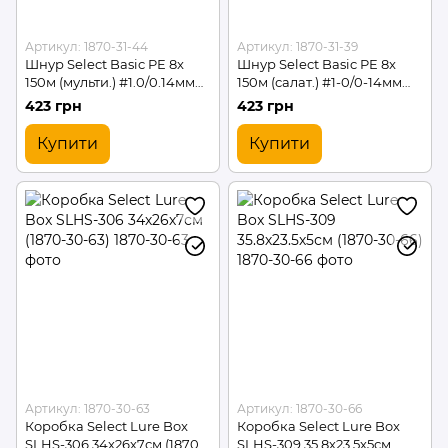
Артикул: 1870-31-44
Артикул: 1870-31-39
Шнур Select Basic PE 8x
Шнур Select Basic PE 8x
150м (мульти.) #1.0/0.14мм
150м (салат.) #1-0/0-14мм
18lb/8.2кг (1870-31-44)
18lb/8.2кг (1870-31-39)
423 грн
423 грн
Купити
Купити
Артикул: 1870-30-63
Артикул: 1870-30-66
Коробка Select Lure Box
Коробка Select Lure Box
SLHS-306 34х26х7см (1870-
SLHS-309 35.8х23.5х5см