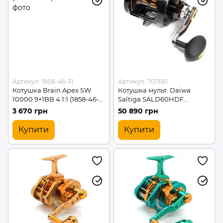
Артикул: 1858-46-31
Артикул: 707681
Котушка Brain Apex SW
Котушка мульт. Daiwa
10000 9+1BB 4.1:1 (1858-46-
Saltiga SALD60HDF
31)
(SALD60HDF)
3 670 грн
50 890 грн
Купити
Купити