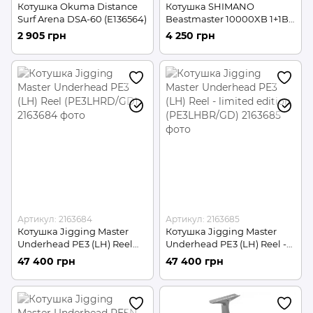
Котушка Okuma Distance
Котушка SHIMANO
Surf Arena DSA-60 (E136564)
Beastmaster 10000XB 1+1BB
(2266-76-29)
2 905 грн
4 250 грн
Артикул: 2163684
Артикул: 2163685
Котушка Jigging Master
Котушка Jigging Master
Underhead PE3 (LH) Reel
Underhead PE3 (LH) Reel -
(PE3LHRD/GD)
limited edition
47 400 грн
47 400 грн
(PE3LHBR/GD)