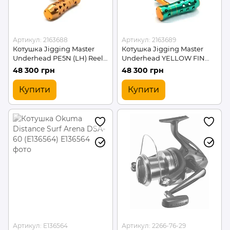
Артикул: 2163688
Артикул: 2163689
Котушка Jigging Master
Котушка Jigging Master
Underhead PE5N (LH) Reel -
Underhead YELLOW FIN
limited edition
special #PE5N (LH) Reel
48 300 грн
48 300 грн
(PE5NLHBR/GD)
(PE5NLHGN/GD)
Купити
Купити
Артикул: E136564
Артикул: 2266-76-29