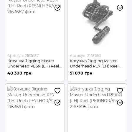
Артикул: 2163687
Артикул: 2163690
Котушка Jigging Master
Котушка Jigging Master
Underhead PE5N (LH) Reel
Underhead PE7 (LH) Reel
(PE5NLHBK/GD)
(PE7LHBK/GD)
48 300 грн
51 070 грн