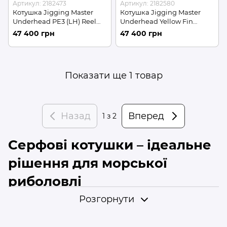
Артикул: 2182473
Артикул: 2182580
Котушка Jigging Master
Котушка Jigging Master
Underhead PE3 (LH) Reel
Underhead Yellow Fin
Grey/Silver (PE3LHGR/SV)
Special #PE3 (LH) Reel
47 400 грн
47 400 грн
Green/Gold (PE3LHGN/GD)
Показати ще 1 товар
Назад
Вперед
1
з 2
Серфові котушки – ідеальне
рішення для морської
риболовлі
Розгорнути
Серфові котушки
– це потужне та надійне
спорядження, розроблене для дальніх закидів і лову
великої риби в морських умовах. Вони мають