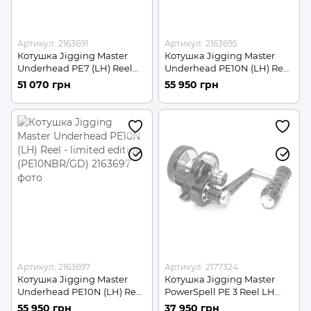
Артикул: 2163691
Артикул: 2163695
Котушка Jigging Master
Котушка Jigging Master
Underhead PE7 (LH) Reel
Underhead PE10N (LH) Reel
(PE7LHGR/SV)
(PE10NGR/SV)
51 070 грн
55 950 грн
Артикул: 2163697
Артикул: 2177324
Котушка Jigging Master
Котушка Jigging Master
Underhead PE10N (LH) Reel
PowerSpell PE 3 Reel LH
- limited edition
(PE3LHBK/GR)
55 950 грн
37 950 грн