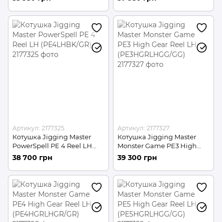
(PE10NBR/GD)
Артикул: 2177325
Артикул: 2177327
Котушка Jigging Master
Котушка Jigging Master
PowerSpell PE 4 Reel LH
Monster Game PE3 High
(PE4LHBK/GR)
Gear Reel LH
38 700 грн
39 300 грн
(PE3HGRLHGG/GG)