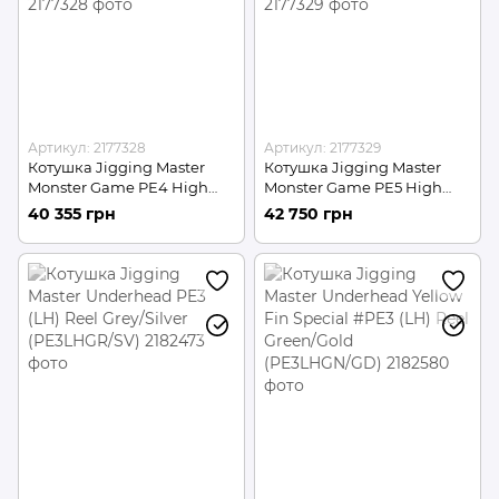
Артикул: 2177328
Артикул: 2177329
Котушка Jigging Master
Котушка Jigging Master
Monster Game PE4 High
Monster Game PE5 High
Gear Reel LH
Gear Reel LH
40 355 грн
42 750 грн
(PE4HGRLHGR/GR)
(PE5HGRLHGG/GG)