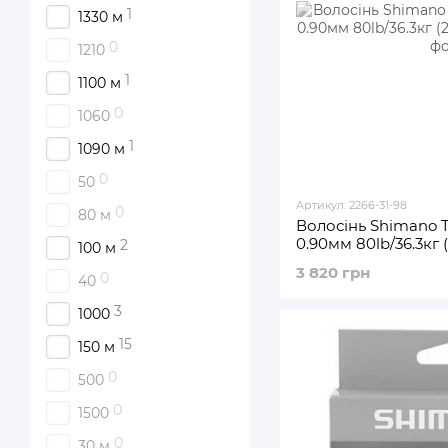
1
1330 м
0
1210
1
1100 м
0
1060
1
1090 м
0
50
Артикул: 2266-31-98
0
80 м
Волосінь Shimano Ti
0.90мм 80lb/36.3кг 
2
100 м
3 820 грн
0
40
3
1000
15
150 м
0
500
0
1500
0
30 м