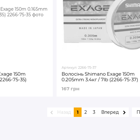
Артикул: 2266-75-37
Exage 150m
Волосінь Shimano Exage 150m
(2266-75-35)
0.205mm 3.4кг / 7lb (2266-75-37)
167 грн
Назад
1
2
3
Вперед
П