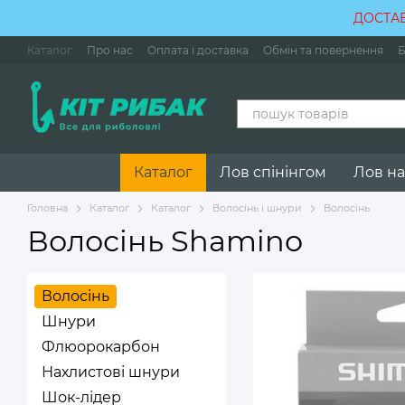
Перейти до основного контенту
ДОСТАВ
Каталог
Про нас
Оплата і доставка
Обмін та повернення
Б
Контактна інформація
Каталог
Лов спінінгом
Лов на
Головна
Каталог
Каталог
Волосінь і шнури
Волосінь
Волосінь Shamino
Волосінь
Шнури
Флюорокарбон
Нахлистові шнури
Шок-лідер