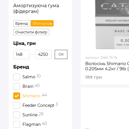
Амортизуюча гума
(фідергам)
Бренд:
Shimano
Очистити фільтр
Ціна, грн
Від Ціна, грн
До Ціна, грн
ОК
Артикул: 2266-75-74
Волосінь Shimano 
Бренд
0.205мм 4.2кг / 9lb 
10
189 грн
Salmo
40
Brain
44
Shimano
3
Feeder Concept
29
Sunline
40
Flagman