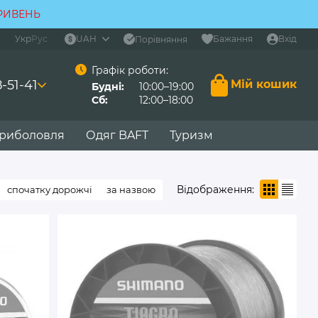
ГРИВЕНЬ
Укр
Рус
UAH
Бажання
Вхід
Порівняння
Графік роботи:
-51-41
Мій кошик
Будні:
10:00–19:00
Сб:
12:00–18:00
 риболовля
Одяг BAFT
Туризм
Відображення:
спочатку дорожчі
за назвою