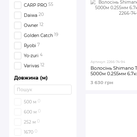
55
CARP PRO
20
Daiwa
12
Owner
19
Golden Catch
7
Ryobi
4
Yo-zuri
Артикул: 2266-74-94
12
Varivas
Волосінь Shimano T
5000м 0.255мм 6.7кг
Довжина (м)
3 630 грн
0
500 м
0
600 м
0
252 м
0
1670