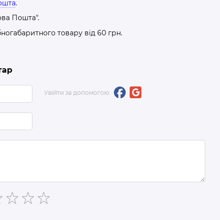
ошта
.
ова Пошта".
бногабаритного товару від 60 грн.
тар
Увійти за допомогою