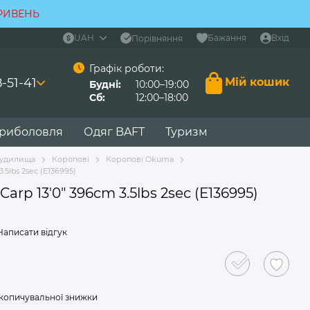
ГРИВЕНЬ
UAH
Бажання
Вхід
Порівняння
Графік роботи:
-51-41
Мій кошик
Будні:
10:00–19:00
Сб:
12:00–18:00
 риболовля
Одяг BAFT
Туризм
удилища
Коропові
Коропові Okuma
5lbs 2sec (E136995)
p 13'0" 396cm 3.5lbs 2sec (E136995)
Написати відгук
копичувальної знижки