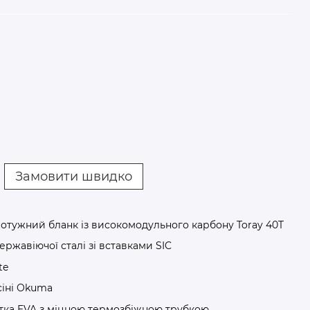
Замовити швидко
 потужний бланк із високомодульного карбону Toray 40T
нержавіючої сталі зі вставками SIC
te
сіні Okuma
оятка EVA з міцною термозбіжною трубкою