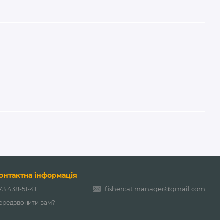
онтактна інформація
73 438-51-41
fishercat.manager@gmail.com
ередзвонити вам?