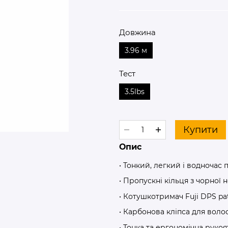
Довжина
3.96 м
Тест
3.5lbs
Купити
Опис
• Тонкий, легкий і водночас
• Пропускні кільця з чорної 
• Котушкотримач Fuji DPS pa
• Карбонова кліпса для воло
• Тонка та ергономічна рук