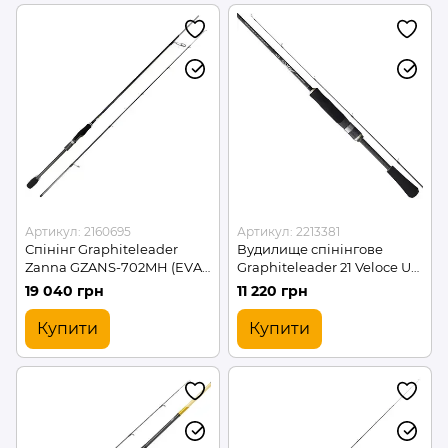
Артикул: 2160695
Артикул: 2213381
Спінінг Graphiteleader
Вудилище спінінгове
Zanna GZANS-702MH (EVA)
Graphiteleader 21 Veloce UX
2.13м 7-28г / (2160695 /
21GVELUS-611H-PF 2.11м
19 040 грн
11 220 грн
G08820)
max 21г (G18213)
Купити
Купити