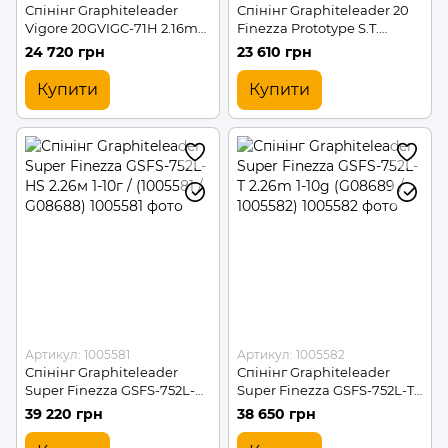
Спінінг Graphiteleader
Спінінг Graphiteleader 20
Vigore 20GVIGC-71H 2.16m
Finezza Prototype S.T.
7-28g (G08775)
Limited 20GFINPS-752L-T
24 720 грн
23 610 грн
2.26м 1-10г / (2161767 /
G08794)
Купити
Купити
Артикул: 1005581
Артикул: 1005582
Спінінг Graphiteleader
Спінінг Graphiteleader
Super Finezza GSFS-752L-
Super Finezza GSFS-752L-T
HS 2.26м 1-10г / (1005581 /
2.26m 1-10g (G08689 /
39 220 грн
38 650 грн
G08688)
1005582)