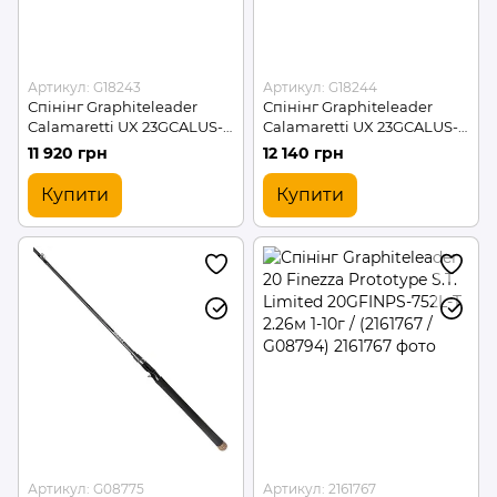
Артикул: G18243
Артикул: G18244
Спінінг Graphiteleader
Спінінг Graphiteleader
Calamaretti UX 23GCALUS-
Calamaretti UX 23GCALUS-
832ML 2.52m 2.0-3.5EGI
862M 2.59m 2.5-4.0EGI
11 920 грн
12 140 грн
(G18243)
(G18244)
Купити
Купити
Артикул: G08775
Артикул: 2161767