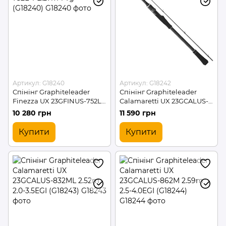
Артикул: G18240
Артикул: G18242
Спінінг Graphiteleader
Спінінг Graphiteleader
Finezza UX 23GFINUS-752L-
Calamaretti UX 23GCALUS-
T 2.27m 1-7g (G18240)
7102M 2.39m 2.5-4.5EGI
10 280 грн
11 590 грн
(G18242)
Купити
Купити