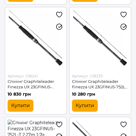
Артикул: G18241
Артикул: G18239
Спінінг Graphiteleader
Спінінг Graphiteleader
Finezza UX 23GFINUS-
Finezza UX 23GFINUS-752L-
832ML-T 2.53m 3-15g (G18241)
S 2.27m 0.5-5g (G18239)
10 830 грн
10 280 грн
Купити
Купити