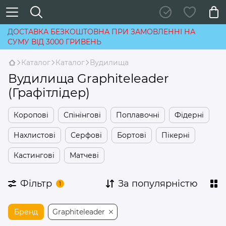
ДОСТАВКА БЕЗКОШТОВНА ПРИ ЗАМОВЛЕННІ НА
СУМУ ВІД 3000 ГРИВЕНЬ
Каталог
Каталог
Вудилища
Вудилища Graphiteleader
(Графітлідер)
Коропові
Спінінгові
Поплавочні
Фідерні
Нахлистові
Серфові
Бортові
Пікерні
Кастингові
Матчеві
Фільтр
За популярністю
1
Бренд
Graphiteleader