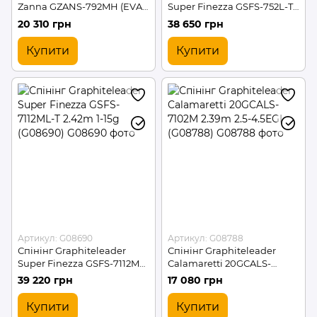
Zanna GZANS-792MH (EVA)
Super Finezza GSFS-752L-T
2.36м 9-45г / (2181769 /
2.26m 1-10g (G08689)
20 310 грн
38 650 грн
G08843)
Купити
Купити
Артикул: G08690
Артикул: G08788
Спінінг Graphiteleader
Спінінг Graphiteleader
Super Finezza GSFS-7112ML-
Calamaretti 20GCALS-
T 2.42m 1-15g (G08690)
7102M 2.39m 2.5-4.5EGI
39 220 грн
17 080 грн
(G08788)
Купити
Купити