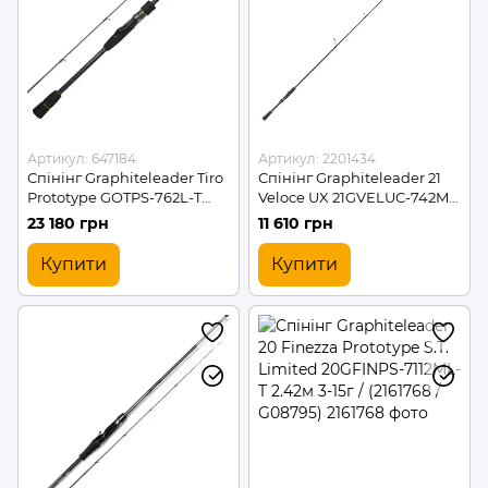
Артикул: 647184
Артикул: 2201434
Спінінг Graphiteleader Tiro
Спінінг Graphiteleader 21
Prototype GOTPS-762L-T
Veloce UX 21GVELUC-742M
2.29м 1-12г / (647184 /
2.24м MAX1/2 / (2201434 /
23 180 грн
11 610 грн
G08384)
G18214)
Купити
Купити