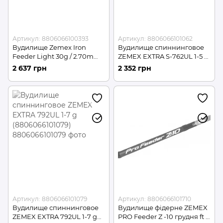
Артикул: 8806066100393
Артикул: 8806066101062
Вудилище Zemex Iron
Вудилище спиннинговое
Feeder Light 30g / 2.70m
ZEMEX EXTRA S-762UL 1-5 g
(8806066100393)
(8806066101062)
2 637 грн
2 352 грн
Артикул: 8806066101079
Артикул: 8806066101710
Вудилище спиннинговое
Вудилище фідерне ZEMEX
ZEMEX EXTRA 792UL 1-7 g
PRO Feeder Z -10 грудня ft -