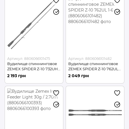
Артикул: 8806066101475
Артикул: 8806066101482
Вудилище спиннинговое
Вудилище спиннинговое
ZEMEX SPIDER Z-10 732UH
ZEMEX SPIDER Z-10 762UL
16-80 g (8806066101475)
1-6 g (8806066101482)
2 193 грн
2 049 грн