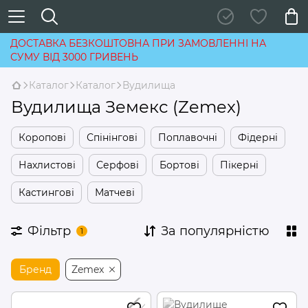
ДОСТАВКА БЕЗКОШТОВНА ПРИ ЗАМОВЛЕННІ НА
СУМУ ВІД 3000 ГРИВЕНЬ
Каталог
Каталог
Вудилища
Вудилища Земекс (Zemex)
Коропові
Спінінгові
Поплавочні
Фідерні
Нахлистові
Серфові
Бортові
Пікерні
Кастингові
Матчеві
Фільтр
За популярністю
1
Бренд
Zemex